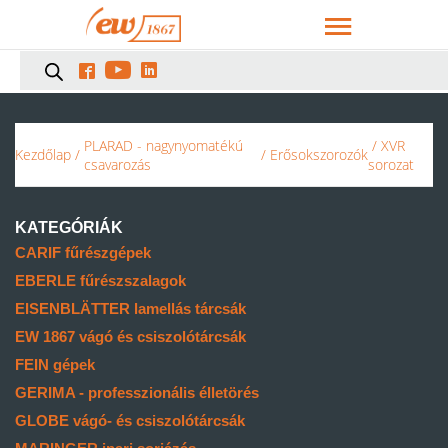



PLARAD - nagynyomatékú
/ XVR
Kezdőlap
/
/
Erősokszorozók
csavarozás
sorozat
KATEGÓRIÁK
CARIF fűrészgépek
EBERLE fűrészszalagok
EISENBLÄTTER lamellás tárcsák
EW 1867 vágó és csiszolótárcsák
FEIN gépek
GERIMA - professzionális élletörés
GLOBE vágó- és csiszolótárcsák