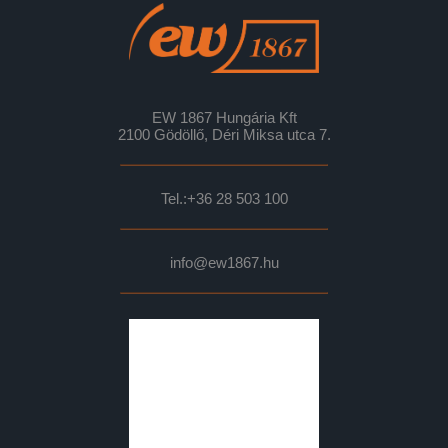
EW 1867 Hungária Kft
2100 Gödöllő, Déri Miksa utca 7.
Tel.:
+36 28 503 100
info@ew1867.hu