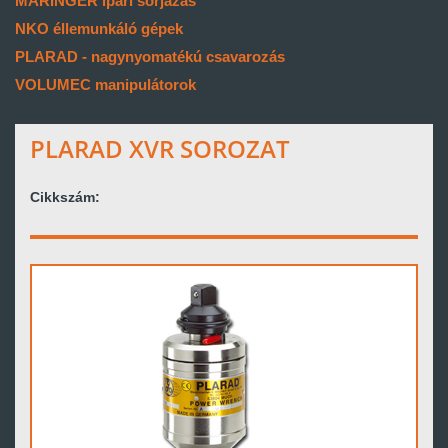
MARINGER ipari sorjázás
NKO éllemunkáló gépek
PLARAD - nagynyomatékú csavarozás
VOLUMEC manipulátorok
PLARAD XVR SOROZAT
Cikkszám: