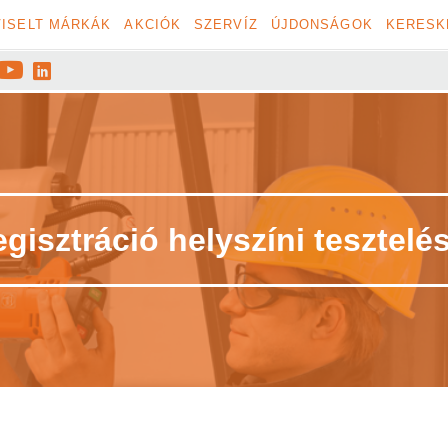
ISELT MÁRKÁK
AKCIÓK
SZERVÍZ
ÚJDONSÁGOK
KERESK


gisztráció helyszíni tesztelé