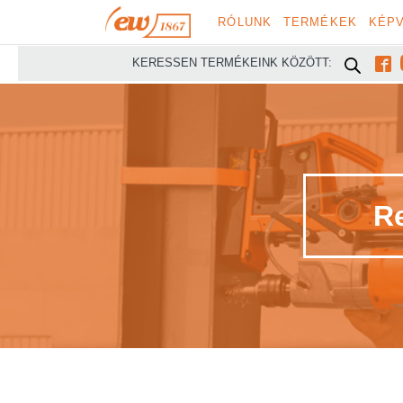
RÓLUNK
TERMÉKEK
KÉPV

KERESSEN TERMÉKEINK KÖZÖTT:
Re