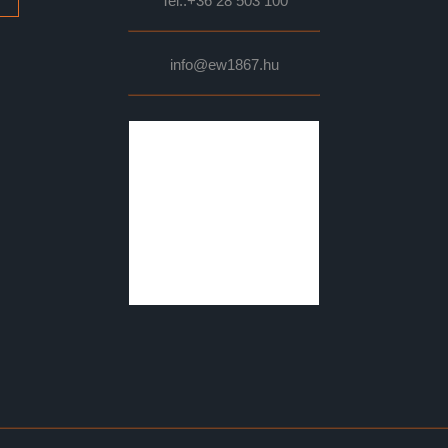
Tel.:
+36 28 503 100
info@ew1867.hu