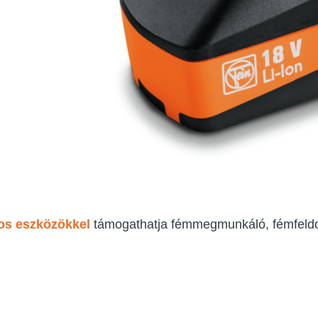
os eszközökkel
támogathatja fémmegmunkáló, fémfeld