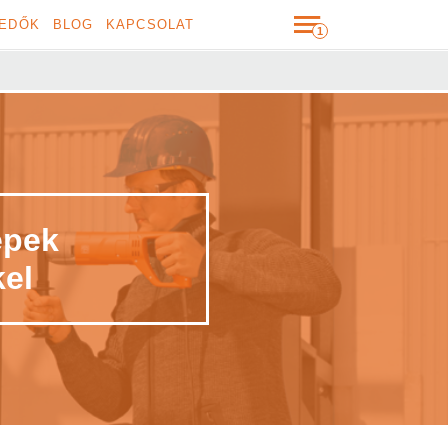
EDŐK
BLOG
KAPCSOLAT
épek
el