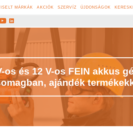
ISELT MÁRKÁK
AKCIÓK
SZERVÍZ
ÚJDONSÁGOK
KERESK


V-os és 12 V-os FEIN akkus g
somagban, ajándék termékekk