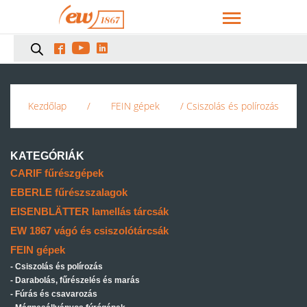



Kezdőlap
/
FEIN gépek
/ Csiszolás és polírozás
KATEGÓRIÁK
CARIF fűrészgépek
EBERLE fűrészszalagok
EISENBLÄTTER lamellás tárcsák
EW 1867 vágó és csiszolótárcsák
FEIN gépek
Csiszolás és polírozás
Darabolás, fűrészelés és marás
Fúrás és csavarozás