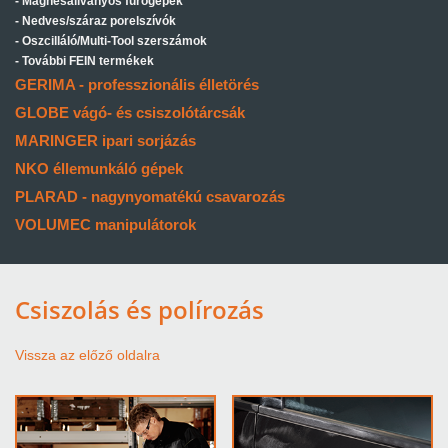
Mágnesállványos fúrógépek
Nedves/száraz porelszívók
Oszcilláló/Multi-Tool szerszámok
További FEIN termékek
GERIMA - professzionális élletörés
GLOBE vágó- és csiszolótárcsák
MARINGER ipari sorjázás
NKO éllemunkáló gépek
PLARAD - nagynyomatékú csavarozás
VOLUMEC manipulátorok
Csiszolás és polírozás
Vissza az előző oldalra