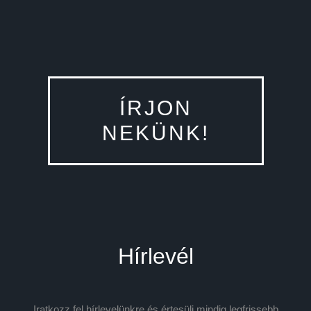
ÍRJON
NEKÜNK!
Hírlevél
Iratkozz fel hírlevelünkre és értesülj mindig legfrissebb