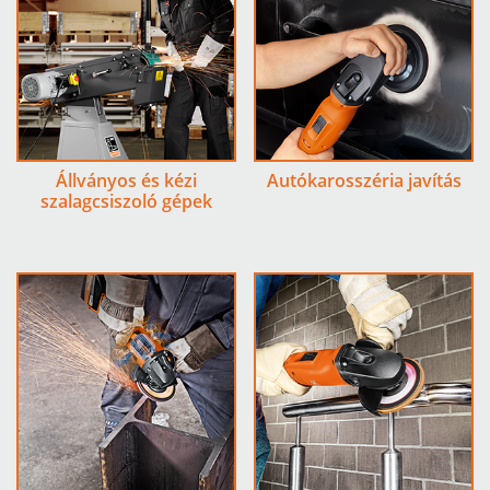
Állványos és kézi
Autókarosszéria javítás
szalagcsiszoló gépek