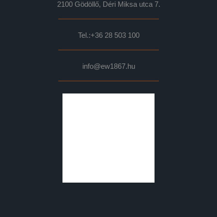
2100 Gödöllő, Déri Miksa utca 7.
Tel.:
+36 28 503 100
info@ew1867.hu