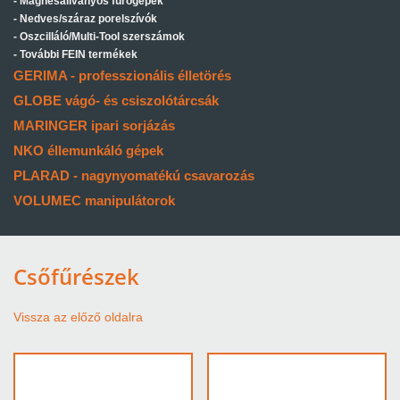
Mágnesállványos fúrógépek
Nedves/száraz porelszívók
Oszcilláló/Multi-Tool szerszámok
További FEIN termékek
GERIMA - professzionális élletörés
GLOBE vágó- és csiszolótárcsák
MARINGER ipari sorjázás
NKO éllemunkáló gépek
PLARAD - nagynyomatékú csavarozás
VOLUMEC manipulátorok
Csőfűrészek
Vissza az előző oldalra