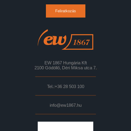
Feliratkozás
EW 1867 Hungária Kft
2100 Gödöllő, Déri Miksa utca 7.
Tel.:
+36 28 503 100
info@ew1867.hu