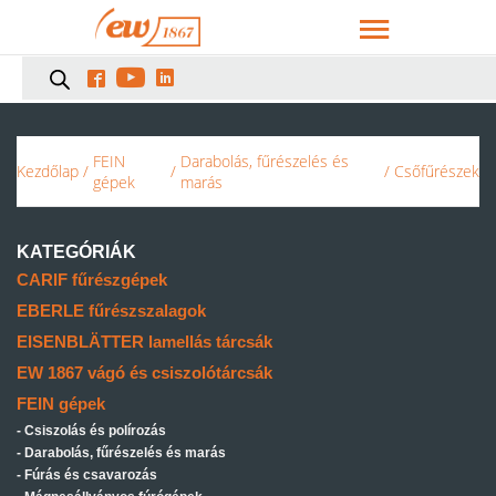



FEIN
Darabolás, fűrészelés és
Kezdőlap
/
/
/ Csőfűrészek
gépek
marás
KATEGÓRIÁK
CARIF fűrészgépek
EBERLE fűrészszalagok
EISENBLÄTTER lamellás tárcsák
EW 1867 vágó és csiszolótárcsák
FEIN gépek
Csiszolás és polírozás
Darabolás, fűrészelés és marás
Fúrás és csavarozás