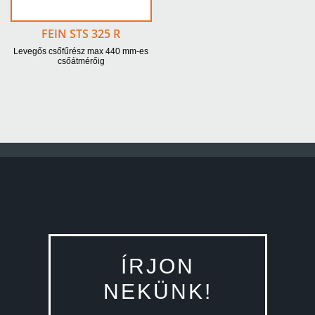
FEIN STS 325 R
Levegős csőfűrész max 440 mm-es
csőátmérőig
ÍRJON
NEKÜNK!