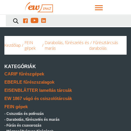



FEIN
Darabolás, fűrészelés és
/ Fűrésztárcsás
Kezdőlap
/
/
gépek
marás
darabolás
KATEGÓRIÁK
CARIF fűrészgépek
EBERLE fűrészszalagok
EISENBLÄTTER lamellás tárcsák
EW 1867 vágó és csiszolótárcsák
FEIN gépek
Csiszolás és polírozás
Darabolás, fűrészelés és marás
Fúrás és csavarozás