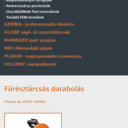
Mágnesállványos fúrógépek
Nedves/száraz porelszívók
Oszcilláló/Multi-Tool szerszámok
További FEIN termékek
GERIMA - professzionális élletörés
GLOBE vágó- és csiszolótárcsák
MARINGER ipari sorjázás
NKO éllemunkáló gépek
PLARAD - nagynyomatékú csavarozás
VOLUMEC manipulátorok
Fűrésztárcsás darabolás
Vissza az előző oldalra