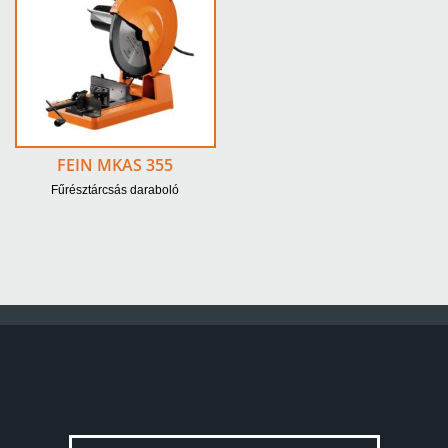
FEIN MKAS 355
Fűrésztárcsás daraboló