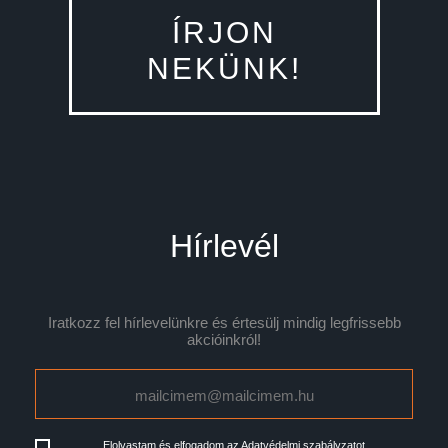
ÍRJON
NEKÜNK!
Hírlevél
Iratkozz fel hírlevelünkre és értesülj mindig legfrissebb
akcióinkról!
Elolvastam és elfogadom az
Adatvédelmi szabályzatot