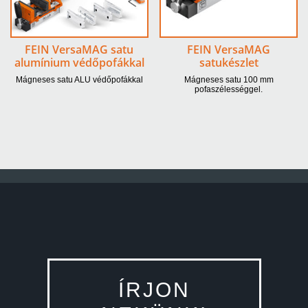
FEIN VersaMAG satu
FEIN VersaMAG
alumínium védőpofákkal
satukészlet
Mágneses satu ALU védőpofákkal
Mágneses satu 100 mm
pofaszélességgel.
ÍRJON