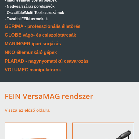
Mágnesállványos fúrógépek
Nedves/száraz porelszívók
Oszcilláló/Multi-Tool szerszámok
További FEIN termékek
GERIMA - professzionális élletörés
GLOBE vágó- és csiszolótárcsák
MARINGER ipari sorjázás
NKO éllemunkáló gépek
PLARAD - nagynyomatékú csavarozás
VOLUMEC manipulátorok
FEIN VersaMAG rendszer
Vissza az előző oldalra