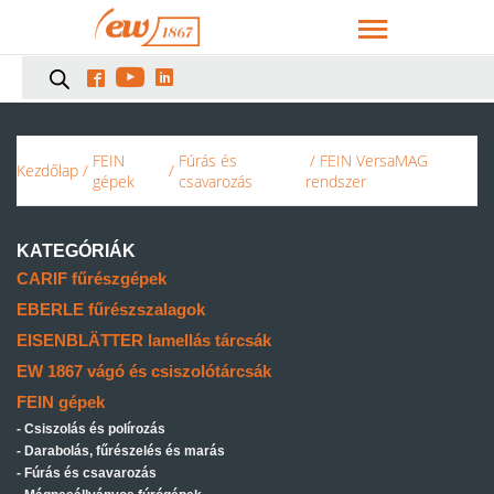



FEIN
Fúrás és
/ FEIN VersaMAG
Kezdőlap
/
/
gépek
csavarozás
rendszer
KATEGÓRIÁK
CARIF fűrészgépek
EBERLE fűrészszalagok
EISENBLÄTTER lamellás tárcsák
EW 1867 vágó és csiszolótárcsák
FEIN gépek
Csiszolás és polírozás
Darabolás, fűrészelés és marás
Fúrás és csavarozás