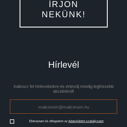
ÍRJON
NEKÜNK!
Hírlevél
Iratkozz fel hírlevelünkre és értesülj mindig legfrissebb
akcióinkról!
Elolvastam és elfogadom az
Adatvédelmi szabályzatot