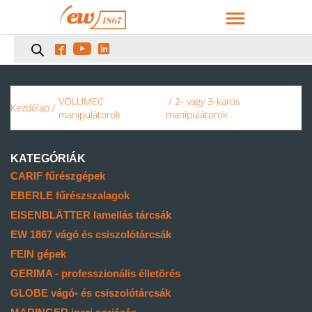



VOLUMEC
/ 2- vagy 3-karos
Kezdőlap
/
manipulátorok
manipulátorok
KATEGÓRIÁK
CARIF fűrészgépek
EBERLE fűrészszalagok
EISENBLÄTTER lamellás tárcsák
EW 1867 vágó és csiszolótárcsák
FEIN gépek
GERIMA - professzionális élletörés
GLOBE vágó- és csiszolótárcsák