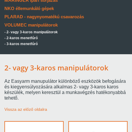
MARINGER ipari sorjázás
NKO éllemunkáló gépek
PLARAD - nagynyomatékú csavarozás
VOLUMEC manipulátorok
2- vagy 3-karos manipulátorok
2-karos menetfúró
3-karos menetfúró
2- vagy 3-karos manipulátorok
Az Easyarm manupulátor különböző eszközök befogására
és kiegyensúlyozására alkalmas 2- vagy 3-karos karos
készülék, melyen keresztül a munkavégzés hatékonyabbá
tehető.
Vissza az előző oldalra