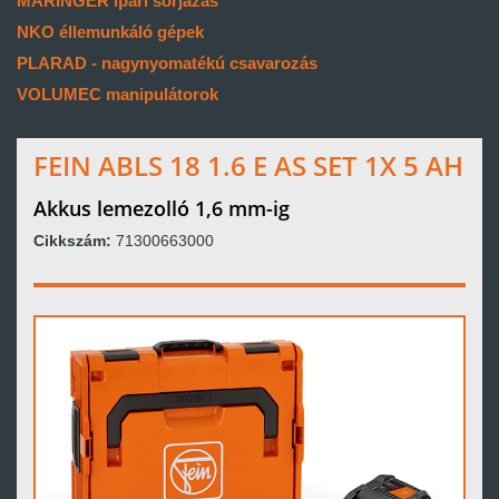
MARINGER ipari sorjázás
NKO éllemunkáló gépek
PLARAD - nagynyomatékú csavarozás
VOLUMEC manipulátorok
FEIN ABLS 18 1.6 E AS SET 1X 5 AH
Akkus lemezolló 1,6 mm-ig
Cikkszám:
71300663000