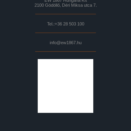
EW 1867 Hungária Kft
2100 Gödöllő, Déri Miksa utca 7.
Tel.:
+36 28 503 100
info@ew1867.hu