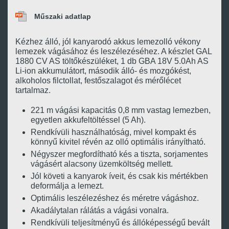
Műszaki adatlap
Kézhez álló, jól kanyarodó akkus lemezolló vékony
lemezek vágásához és leszélezéséhez. A készlet GAL
1880 CV AS töltőkészüléket, 1 db GBA 18V 5.0Ah AS
Li-ion akkumulátort, második álló- és mozgókést,
alkoholos filctollat, festőszalagot és mérőlécet
tartalmaz.
221 m vágási kapacitás 0,8 mm vastag lemezben,
egyetlen akkufeltöltéssel (5 Ah).
Rendkívüli használhatóság, mivel kompakt és
könnyű kivitel révén az olló optimális irányítható.
Négyszer megfordítható kés a tiszta, sorjamentes
vágásért alacsony üzemköltség mellett.
Jól követi a kanyarok íveit, és csak kis mértékben
deformálja a lemezt.
Optimális leszélezéshez és méretre vágáshoz.
Akadálytalan rálátás a vágási vonalra.
Rendkívüli teljesítményű és állóképességű bevált