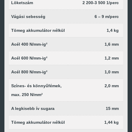
Löketszám
2 200-3 500 1/perc
Vágási sebesség
6 – 9 m/perc
Tömeg akkumulátor nélkül
1,4 kg
Acél 400 N/mm-ig²
1,6 mm
Acél 600 N/mm-ig²
1,2 mm
Acél 800 N/mm-ig²
1,0 mm
Színes- és könnyűfémek,
2,0 mm
max. 250 N/mm²
A legkisebb ív sugara
15 mm
Tömeg akkumulátor nélkül
1,44 kg