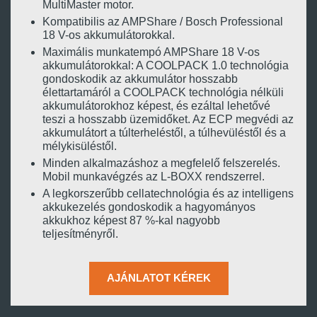
MultiMaster motor.
Kompatibilis az AMPShare / Bosch Professional
18 V-os akkumulátorokkal.
Maximális munkatempó AMPShare 18 V-os
akkumulátorokkal: A COOLPACK 1.0 technológia
gondoskodik az akkumulátor hosszabb
élettartamáról a COOLPACK technológia nélküli
akkumulátorokhoz képest, és ezáltal lehetővé
teszi a hosszabb üzemidőket. Az ECP megvédi az
akkumulátort a túlterheléstől, a túlhevüléstől és a
mélykisüléstől.
Minden alkalmazáshoz a megfelelő felszerelés.
Mobil munkavégzés az L-BOXX rendszerrel.
A legkorszerűbb cellatechnológia és az intelligens
akkukezelés gondoskodik a hagyományos
akkukhoz képest 87 %-kal nagyobb
teljesítményről.
AJÁNLATOT KÉREK