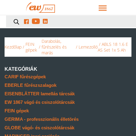



Darabolás,
FEIN
/ ABLS 18 1.6 E
Kezdőlap
/
/
fűrészelés és
/
Lemezolló
gépek
AS Set 1x 5 Ah
marás
KATEGÓRIÁK
CARIF fűrészgépek
EBERLE fűrészszalagok
EISENBLÄTTER lamellás tárcsák
EW 1867 vágó és csiszolótárcsák
FEIN gépek
GERIMA - professzionális élletörés
GLOBE vágó- és csiszolótárcsák