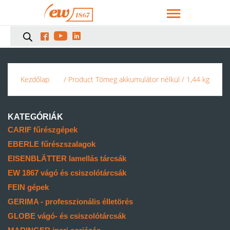



Kezdőlap
/ Product Tömeg akkumulátor nélkül / 1,44 kg
KATEGÓRIÁK
CARIF fűrészgépek
EBERLE fűrészszalagok
EISENBLÄTTER lamellás tárcsák
EW 1867 vágó és csiszolótárcsák
FEIN gépek
GERIMA - professzionális élletörés
GLOBE vágó- és csiszolótárcsák