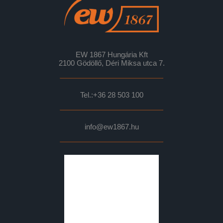
EW 1867 Hungária Kft
2100 Gödöllő, Déri Miksa utca 7.
Tel.:
+36 28 503 100
info@ew1867.hu