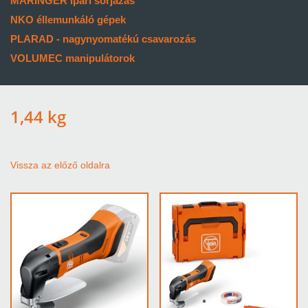
MARINGER ipari sorjázás
NKO éllemunkáló gépek
PLARAD - nagynyomatékú csavarozás
VOLUMEC manipulátorok
1,44 kg
Vissza az előző oldalra