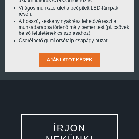
akkumulátoros szerszámokhoz is.
Világos munkaterület a beépített LED-lámpák
révén.
A hosszú, keskeny nyakrész lehetővé teszi a
munkadarabba történő mély bemerítést (pl. csövek
belső felületének csiszolásához).
Cserélhető gumi orsótalp-csapágy huzat.
AJÁNLATOT KÉREK
ÍRJON