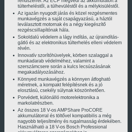
rendszerrel. Az ECP megvédi az akkumulátort a
túlterheléstől, a túlhevüléstől és a mélykisüléstől.
Az igazán nyugodt járás és közel rezgésmentes
munkavégzés a saját csapágyazású, a háztól
leválasztott motornak és a négy kiegészítő
rezgéscsillapítónak hála.
Sokoldalú védelem a lágy indítás, az újraindítás-
gátló és az elektronikus túlterhelés elleni védelem
révén.
Innovatív szorítóhüvelyek, körben szalaggal a
munkadarab védelméhez, valamint a
szerszámcsere során a kulcs lecsúszásának
megakadályozásához.
Könnyed munkavégzés a könnyen átfogható
méretnek, a kompakt felépítésnek és a jó
elosztású, csekély súlynak köszönhetően.
Porvédett, különálló motorelektronika a
markolatrészben.
Az összes 18 V-os AMPShare ProCORE
akkumulátorral és töltővel kompatibilis a még
nagyobb teljesítmény és rugalmasság érdekében.
Használható a 18 V-os Bosch Professional