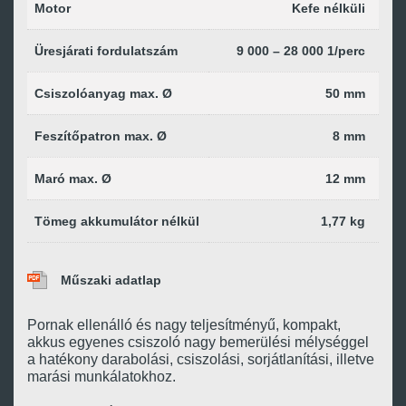
Motor
Kefe nélküli
Üresjárati fordulatszám
9 000 – 28 000 1/perc
Csiszolóanyag max. Ø
50 mm
Feszítőpatron max. Ø
8 mm
Maró max. Ø
12 mm
Tömeg akkumulátor nélkül
1,77 kg
Műszaki adatlap
Pornak ellenálló és nagy teljesítményű, kompakt,
akkus egyenes csiszoló nagy bemerülési mélységgel
a hatékony darabolási, csiszolási, sorjátlanítási, illetve
marási munkálatokhoz.