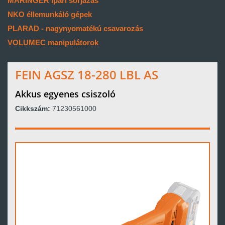
MARINGER ipari sorjázás
NKO éllemunkáló gépek
PLARAD - nagynyomatékú csavarozás
VOLUMEC manipulátorok
FEIN AGSZ 18-280 LBL AS
Akkus egyenes csiszoló
Cikkszám:
71230561000