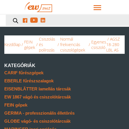



Csiszolás
Normál
/ AGSZ
FEIN
Egyenes
Kezdőlap
/
/
és
/
frekvenciás
/
18-280
gépek
csiszoló
polírozás
csiszológépek
LBL AS
KATEGÓRIÁK
CARIF fűrészgépek
EBERLE fűrészszalagok
EISENBLÄTTER lamellás tárcsák
EW 1867 vágó és csiszolótárcsák
FEIN gépek
GERIMA - professzionális élletörés
GLOBE vágó- és csiszolótárcsák