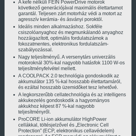
A kefe nélküli FEIN PowerDrive motorok
következő generációjával maximális élettartamot
garantál. Teljesen zárt motorház védi a motort az
agresszív kerámia- és ásványi poroktól.
Ideális minden alkalmazáshoz. Sokféle
csiszolóanyaghoz és megmunkálandó anyaghoz
hozzáigazított, optimális fordulatszámok a
fokozatmentes, elektronikus fordulatszám-
szabályozással.
Nagy teljesítményű. A versenytárs univerzális
motoroknál 30%-kal nagyobb hatásfok 1100 W-os
teljesítményfelvétel mellett.
A COOLPACK 2.0 technológia gondoskodik az
akkumulátor 135 %-kal hosszabb élettartamáról,
és ezáltal hosszabb üzemidőket tesz lehetővé.
A legkorszerűbb cellatechnológia és az intelligens
akkukezelés gondoskodik a hagyományos
akkukhoz képest 87 %-kal nagyobb
teljesítményről.
ProCORE Li-ion akkumulátor HighPower
cellákkal, töltésjelzővel és „Electronic Cell
Protection” (ECP, elektronikus cellavédelem)