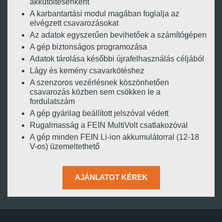
akkutöltésenként
A karbantartási modul magában foglalja az
elvégzett csavarozásokat
Az adatok egyszerűen bevihetőek a számítógépen
A gép biztonságos programozása
Adatok tárolása későbbi újrafelhasználás céljából
Lágy és kemény csavarkötéshez
A szenzoros vezérlésnek köszönhetően
csavarozás közben sem csökken le a
fordulatszám
A gép gyárilag beállított jelszóval védett
Rugalmasság a FEIN MultiVolt csatlakozóval
A gép minden FEIN Li-ion akkumulátorral (12-18
V-os) üzemeltethető
AJÁNLATOT KÉREK