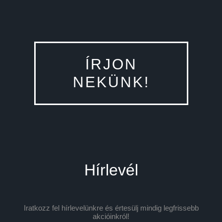
ÍRJON
NEKÜNK!
Hírlevél
Iratkozz fel hírlevelünkre és értesülj mindig legfrissebb
akcióinkról!