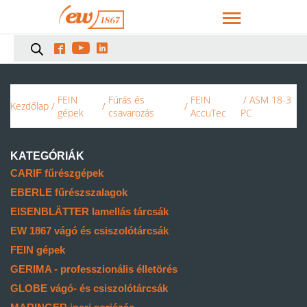



FEIN
Fúrás és
FEIN
/ ASM 18-3
Kezdőlap
/
/
/
gépek
csavarozás
AccuTec
PC
KATEGÓRIÁK
CARIF fűrészgépek
EBERLE fűrészszalagok
EISENBLÄTTER lamellás tárcsák
EW 1867 vágó és csiszolótárcsák
FEIN gépek
GERIMA - professzionális élletörés
GLOBE vágó- és csiszolótárcsák