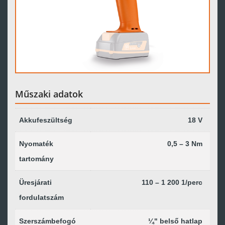
Műszaki adatok
Akkufeszültség
18 V
Nyomaték
0,5 – 3 Nm
tartomány
Üresjárati
110 – 1 200 1/perc
fordulatszám
Szerszámbefogó
¼" belső hatlap