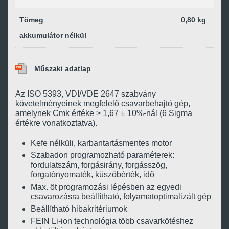
Tömeg
0,80 kg
akkumulátor nélkül
Műszaki adatlap
Az ISO 5393, VDI/VDE 2647 szabvány
követelményeinek megfelelő csavarbehajtó gép,
amelynek Cmk értéke > 1,67 ± 10%-nál (6 Sigma
értékre vonatkoztatva).
Kefe nélküli, karbantartásmentes motor
Szabadon programozható paraméterek:
fordulatszám, forgásirány, forgásszög,
forgatónyomaték, küszöbérték, idő
Max. öt programozási lépésben az egyedi
csavarozásra beállítható, folyamatoptimalizált gép
Beállítható hibakritériumok
FEIN Li-ion technológia több csavarkötéshez