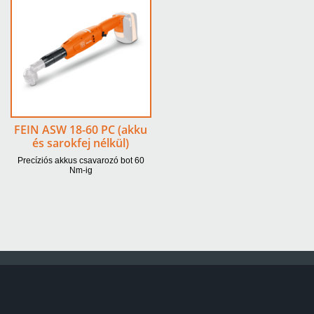
FEIN ASW 18-60 PC (akku
és sarokfej nélkül)
Precíziós akkus csavarozó bot 60
Nm-ig