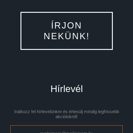
ÍRJON
NEKÜNK!
Hírlevél
Iratkozz fel hírlevelünkre és értesülj mindig legfrissebb
akcióinkról!