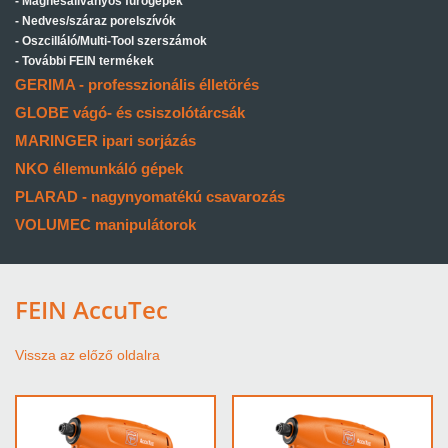
Mágnesállványos fúrógépek
Nedves/száraz porelszívók
Oszcilláló/Multi-Tool szerszámok
További FEIN termékek
GERIMA - professzionális élletörés
GLOBE vágó- és csiszolótárcsák
MARINGER ipari sorjázás
NKO éllemunkáló gépek
PLARAD - nagynyomatékú csavarozás
VOLUMEC manipulátorok
FEIN AccuTec
Vissza az előző oldalra