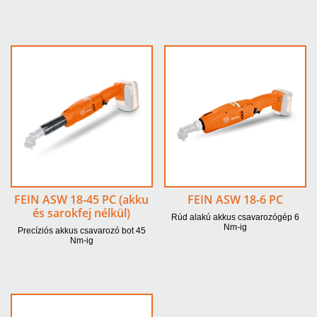
FEIN ASW 18-45 PC (akku
FEIN ASW 18-6 PC
és sarokfej nélkül)
Rúd alakú akkus csavarozógép 6
Nm-ig
Precíziós akkus csavarozó bot 45
Nm-ig