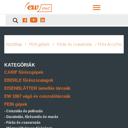



Kezdőlap
/
FEIN gépek
/
Fúrás és csavarozás
/ FEIN AccuTec
KATEGÓRIÁK
CARIF fűrészgépek
EBERLE fűrészszalagok
EISENBLÄTTER lamellás tárcsák
EW 1867 vágó és csiszolótárcsák
FEIN gépek
Csiszolás és polírozás
Darabolás, fűrészelés és marás
Fúrás és csavarozás