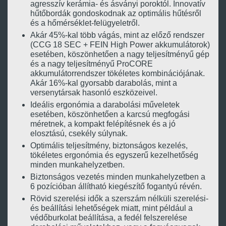
agresszív kerámia- és ásványi poroktól. Innovatív
hűtőbordák gondoskodnak az optimális hűtésről
és a hőmérséklet-felügyeletről.
Akár 45%-kal több vágás, mint az előző rendszer
(CCG 18 SEC + FEIN High Power akkumulátorok)
esetében, köszönhetően a nagy teljesítményű gép
és a nagy teljesítményű ProCORE
akkumulátorrendszer tökéletes kombinációjának.
Akár 16%-kal gyorsabb darabolás, mint a
versenytársak hasonló eszközeivel.
Ideális ergonómia a darabolási műveletek
esetében, köszönhetően a karcsú megfogási
méretnek, a kompakt felépítésnek és a jó
elosztású, csekély súlynak.
Optimális teljesítmény, biztonságos kezelés,
tökéletes ergonómia és egyszerű kezelhetőség
minden munkahelyzetben.
Biztonságos vezetés minden munkahelyzetben a
6 pozícióban állítható kiegészítő fogantyú révén.
Rövid szerelési idők a szerszám nélküli szerelési-
és beállítási lehetőségek miatt, mint például a
védőburkolat beállítása, a fedél felszerelése