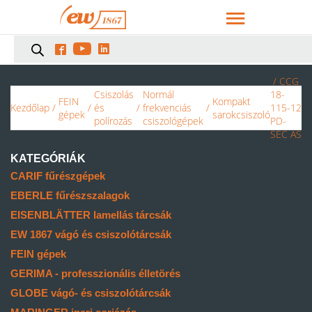



/ CCG
Csiszolás
Normál
18-
FEIN
Kompakt
Kezdőlap
/
/
és
/
frekvenciás
/
115-12
gépek
sarokcsiszoló
polírozás
csiszológépek
PD-
SEC AS
KATEGÓRIÁK
CARIF fűrészgépek
EBERLE fűrészszalagok
EISENBLÄTTER lamellás tárcsák
EW 1867 vágó és csiszolótárcsák
FEIN gépek
GERIMA - professzionális élletörés
GLOBE vágó- és csiszolótárcsák