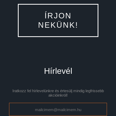
ÍRJON
NEKÜNK!
Hírlevél
Iratkozz fel hírlevelünkre és értesülj mindig legfrissebb
akcióinkról!