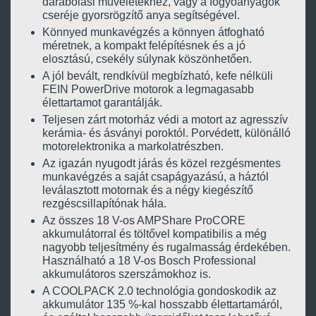
darabolási műveletekhez, vagy a fogyóanyagok
cseréje gyorsrögzítő anya segítségével.
Könnyed munkavégzés a könnyen átfogható
méretnek, a kompakt felépítésnek és a jó
elosztású, csekély súlynak köszönhetően.
A jól bevált, rendkívül megbízható, kefe nélküli
FEIN PowerDrive motorok a legmagasabb
élettartamot garantálják.
Teljesen zárt motorház védi a motort az agresszív
kerámia- és ásványi poroktól. Porvédett, különálló
motorelektronika a markolatrészben.
Az igazán nyugodt járás és közel rezgésmentes
munkavégzés a saját csapágyazású, a háztól
leválasztott motornak és a négy kiegészítő
rezgéscsillapítónak hála.
Az összes 18 V-os AMPShare ProCORE
akkumulátorral és töltővel kompatibilis a még
nagyobb teljesítmény és rugalmasság érdekében.
Használható a 18 V-os Bosch Professional
akkumulátoros szerszámokhoz is.
A COOLPACK 2.0 technológia gondoskodik az
akkumulátor 135 %-kal hosszabb élettartamáról,