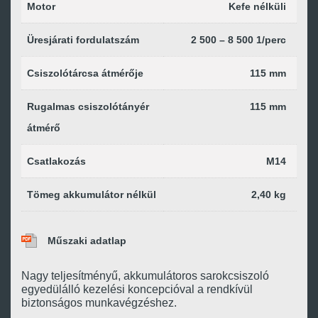
Motor
Kefe nélküli
Üresjárati fordulatszám
2 500 – 8 500 1/perc
Csiszolótárcsa átmérője
115 mm
Rugalmas csiszolótányér
115 mm
átmérő
Csatlakozás
M14
Tömeg akkumulátor nélkül
2,40 kg
Műszaki adatlap
Nagy teljesítményű, akkumulátoros sarokcsiszoló
egyedülálló kezelési koncepcióval a rendkívül
biztonságos munkavégzéshez.