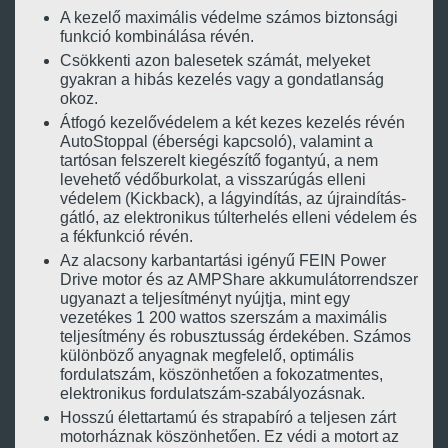
A kezelő maximális védelme számos biztonsági
funkció kombinálása révén.
Csökkenti azon balesetek számát, melyeket
gyakran a hibás kezelés vagy a gondatlanság
okoz.
Átfogó kezelővédelem a két kezes kezelés révén
AutoStoppal (éberségi kapcsoló), valamint a
tartósan felszerelt kiegészítő fogantyú, a nem
levehető védőburkolat, a visszarúgás elleni
védelem (Kickback), a lágyindítás, az újraindítás-
gátló, az elektronikus túlterhelés elleni védelem és
a fékfunkció révén.
Az alacsony karbantartási igényű FEIN Power
Drive motor és az AMPShare akkumulátorrendszer
ugyanazt a teljesítményt nyújtja, mint egy
vezetékes 1 200 wattos szerszám a maximális
teljesítmény és robusztusság érdekében. Számos
különböző anyagnak megfelelő, optimális
fordulatszám, köszönhetően a fokozatmentes,
elektronikus fordulatszám-szabályozásnak.
Hosszú élettartamú és strapabíró a teljesen zárt
motorháznak köszönhetően. Ez védi a motort az