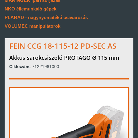
MARINGER ipari sorjázás
NKO éllemunkáló gépek
PLARAD - nagynyomatékú csavarozás
VOLUMEC manipulátorok
FEIN CCG 18-115-12 PD-SEC AS
Akkus sarokcsiszoló PROTAGO Ø 115 mm
Cikkszám:
71221961000