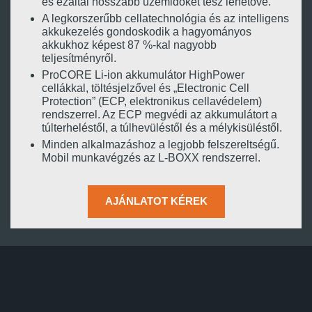
és ezáltal hosszabb üzemidőket tesz lehetővé.
A legkorszerűbb cellatechnológia és az intelligens
akkukezelés gondoskodik a hagyományos
akkukhoz képest 87 %-kal nagyobb
teljesítményről.
ProCORE Li-ion akkumulátor HighPower
cellákkal, töltésjelzővel és „Electronic Cell
Protection” (ECP, elektronikus cellavédelem)
rendszerrel. Az ECP megvédi az akkumulátort a
túlterheléstől, a túlhevüléstől és a mélykisüléstől.
Minden alkalmazáshoz a legjobb felszereltségű.
Mobil munkavégzés az L-BOXX rendszerrel.
AJÁNLATOT KÉREK