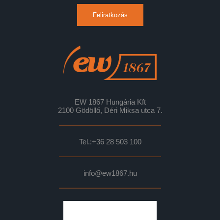
Feliratkozás
EW 1867 Hungária Kft
2100 Gödöllő, Déri Miksa utca 7.
Tel.:
+36 28 503 100
info@ew1867.hu