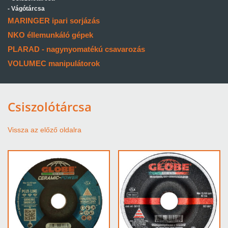
Vágótárcsa
MARINGER ipari sorjázás
NKO éllemunkáló gépek
PLARAD - nagynyomatékú csavarozás
VOLUMEC manipulátorok
Csiszolótárcsa
Vissza az előző oldalra