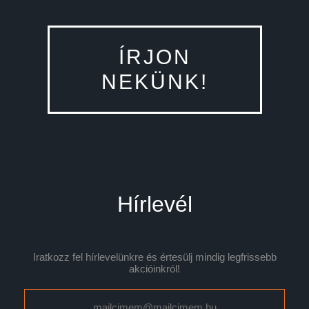
ÍRJON
NEKÜNK!
Hírlevél
Iratkozz fel hírlevelünkre és értesülj mindig legfrissebb
akcióinkról!