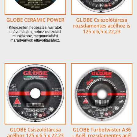
GLOBE CERAMIC POWER
GLOBE Csiszolótárcsa
rozsdamentes acélhoz is
Kifejezetten hegesztési varratok
125 x 6,5 x 22,23
eltávolítására, nehéz csiszolási
munkákhoz, megmunkálási
maradványok eltávolításához.
GLOBE Csiszolótárcsa
GLOBE Turbotwister A36
acélhoz 125 x 6,5 x 22,23
– Acél, rozsdamentes acél