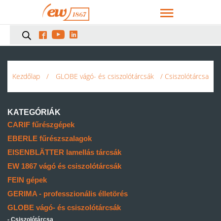



Kezdőlap
/
GLOBE vágó- és csiszolótárcsák
/ Csiszolótárcsa
KATEGÓRIÁK
CARIF fűrészgépek
EBERLE fűrészszalagok
EISENBLÄTTER lamellás tárcsák
EW 1867 vágó és csiszolótárcsák
FEIN gépek
GERIMA - professzionális élletörés
GLOBE vágó- és csiszolótárcsák
Csiszolótárcsa