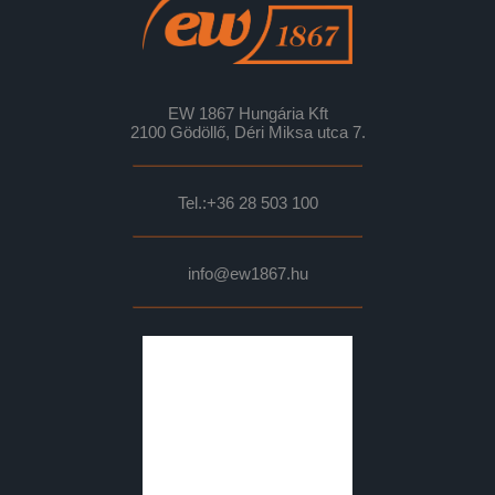
EW 1867 Hungária Kft
2100 Gödöllő, Déri Miksa utca 7.
Tel.:
+36 28 503 100
info@ew1867.hu