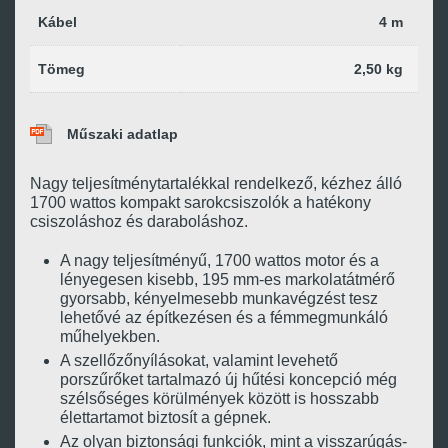
Kábel
4 m
Tömeg
2,50 kg
Műszaki adatlap
Nagy teljesítménytartalékkal rendelkező, kézhez álló
1700 wattos kompakt sarokcsiszolók a hatékony
csiszoláshoz és daraboláshoz.
A nagy teljesítményű, 1700 wattos motor és a
lényegesen kisebb, 195 mm-es markolatátmérő
gyorsabb, kényelmesebb munkavégzést tesz
lehetővé az építkezésen és a fémmegmunkáló
műhelyekben.
A szellőzőnyílásokat, valamint levehető
porszűrőket tartalmazó új hűtési koncepció még
szélsőséges körülmények között is hosszabb
élettartamot biztosít a gépnek.
Az olyan biztonsági funkciók, mint a visszarúgás-