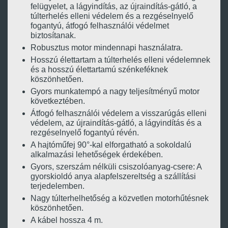
felügyelet, a lágyindítás, az újraindítás-gátló, a
túlterhelés elleni védelem és a rezgéselnyelő
fogantyú, átfogó felhasználói védelmet
biztosítanak.
Robusztus motor mindennapi használatra.
Hosszú élettartam a túlterhelés elleni védelemnek
és a hosszú élettartamú szénkeféknek
köszönhetően.
Gyors munkatempó a nagy teljesítményű motor
következtében.
Átfogó felhasználói védelem a visszarúgás elleni
védelem, az újraindítás-gátló, a lágyindítás és a
rezgéselnyelő fogantyú révén.
A hajtóműfej 90°-kal elforgatható a sokoldalú
alkalmazási lehetőségek érdekében.
Gyors, szerszám nélküli csiszolóanyag-csere: A
gyorskioldó anya alapfelszereltség a szállítási
terjedelemben.
Nagy túlterhelhetőség a közvetlen motorhűtésnek
köszönhetően.
A kábel hossza 4 m.