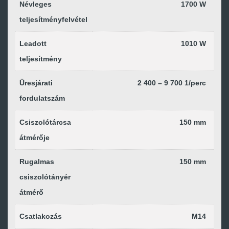
Névleges
1700 W
teljesítményfelvétel
Leadott
1010 W
teljesítmény
Üresjárati
2 400 – 9 700 1/perc
fordulatszám
Csiszolótárcsa
150 mm
átmérője
Rugalmas
150 mm
csiszolótányér
átmérő
Csatlakozás
M14