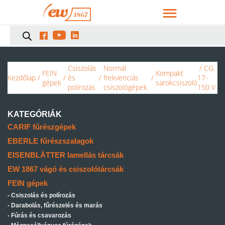



Csiszolás
Normál
/ CG
FEIN
Kompakt
Kezdőlap
/
/
és
/
frekvenciás
/
17-
gépek
sarokcsiszoló
polírozás
csiszológépek
150 V
KATEGÓRIÁK
CARIF fűrészgépek
EBERLE fűrészszalagok
EISENBLÄTTER lamellás tárcsák
EW 1867 vágó és csiszolótárcsák
FEIN gépek
Csiszolás és polírozás
Darabolás, fűrészelés és marás
Fúrás és csavarozás