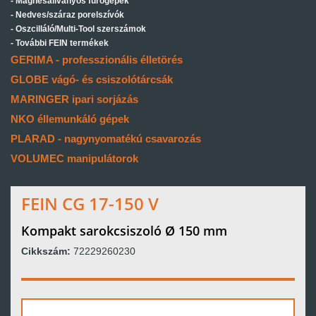
Mágnesállványos fúrógépek
Nedves/száraz porelszívók
Oszcilláló/Multi-Tool szerszámok
További FEIN termékek
GERIMA - professzionális élletörés
GLOBE vágó- és csiszolótárcsák
MARINGER ipari sorjázás
NKO éllemunkáló gépek
PLARAD - nagynyomatékú csavarozás
VOLUMEC manipulátorok
FEIN CG 17-150 V
Kompakt sarokcsiszoló Ø 150 mm
Cikkszám:
72229260230