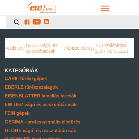



GLOBE vágó- és
/ Csiszolótárcsa
Kezdőlap
/
/
Csiszolótárcsa
csiszolótárcsák
230 x 7,0 x 22,23
KATEGÓRIÁK
CARIF fűrészgépek
EBERLE fűrészszalagok
EISENBLÄTTER lamellás tárcsák
EW 1867 vágó és csiszolótárcsák
FEIN gépek
GERIMA - professzionális élletörés
GLOBE vágó- és csiszolótárcsák