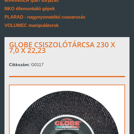
MARINGER ipari sorjázás
NKO éllemunkáló gépek
PLARAD - nagynyomatékú csavarozás
VOLUMEC manipulátorok
GLOBE CSISZOLÓTÁRCSA 230 X
7,0 X 22,23
Cikkszám:
G0117