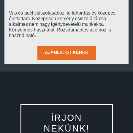
Vas és acél csiszolásához, jó lehordás és közepes
élettartam. Közepesen kemény csiszoló tárcsa,
alkalmas nem nagy igénybevételű munkákra.
Kényelmes használat. Rozsdamantes acélhoz is
használható.
AJÁNLATOT KÉREK
ÍRJON
NEKÜNK!