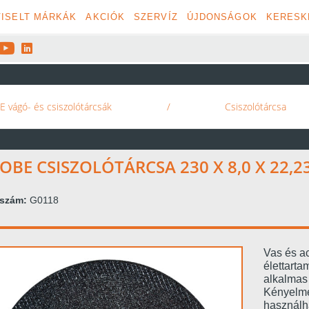
ISELT MÁRKÁK
AKCIÓK
SZERVÍZ
ÚJDONSÁGOK
KERESK


 vágó- és csiszolótárcsák
/
Csiszolótárcsa
OBE CSISZOLÓTÁRCSA 230 X 8,0 X 22,2
kszám:
G0118
Vas és ac
élettarta
alkalmas
Kényelme
használh