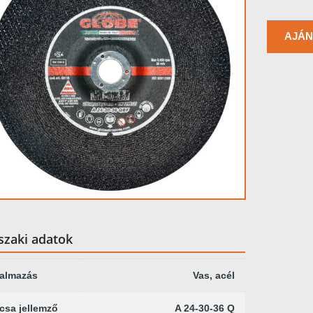
AJÁN
zaki adatok
kalmazás
Vas, acél
csa jellemző
A 24-30-36 Q