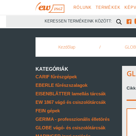
RÓLUNK
TERMÉKEK
KÉPV

KERESSEN TERMÉKEINK KÖZÖTT:
Kezdőlap
/
GLOBE
KATEGÓRIÁK
GL
CARIF fűrészgépek
EBERLE fűrészszalagok
Cik
EISENBLÄTTER lamellás tárcsák
EW 1867 vágó és csiszolótárcsák
FEIN gépek
GERIMA - professzionális élletörés
GLOBE vágó- és csiszolótárcsák