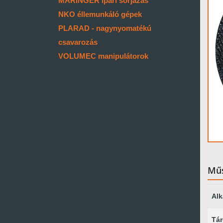
MARINGER ipari sorjázás
NKO éllemunkáló gépek
PLARAD - nagynyomatékú
csavarozás
VOLUMEC manipulátorok
Műs
Al
Tár