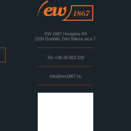
EW 1867 Hungária Kft
2100 Gödöllő, Déri Miksa utca 7.
Tel.:
+36 28 503 100
info@ew1867.hu