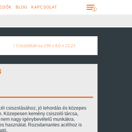
EDŐK
BLOG
KAPCSOLAT
/ Csiszolótárcsa 230 x 8,0 x 22,23
3
él csiszolásához, jó lehordás és közepes
m. Közepesen kemény csiszoló tárcsa,
 nem nagy igénybevételű munkákra.
s használat. Rozsdamantes acélhoz is
ató.