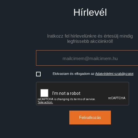
Hírlevél
Iratkozz fel hírlevelünkre és értesülj mindig
legfrissebb akcióinkról!
Elolvastam és elfogadom az
Adatvédelmi szabályzatot
Feliratkozás