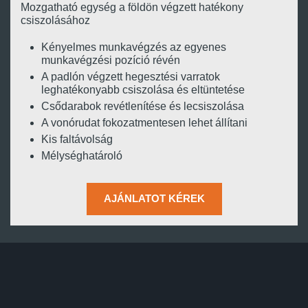
Mozgatható egység a földön végzett hatékony
csiszolásához
Kényelmes munkavégzés az egyenes
munkavégzési pozíció révén
A padlón végzett hegesztési varratok
leghatékonyabb csiszolása és eltüntetése
Csődarabok revétlenítése és lecsiszolása
A vonórudat fokozatmentesen lehet állítani
Kis faltávolság
Mélységhatároló
AJÁNLATOT KÉREK