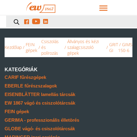



Csiszolás
Állványos és kézi
FEIN
GRIT
/ GIMS
Kezdőlap
/
/
és
/
szalagcsiszoló
/
gépek
GI
150-6
polírozás
gépek
KATEGÓRIÁK
CARIF fűrészgépek
EBERLE fűrészszalagok
EISENBLÄTTER lamellás tárcsák
EW 1867 vágó és csiszolótárcsák
FEIN gépek
GERIMA - professzionális élletörés
GLOBE vágó- és csiszolótárcsák