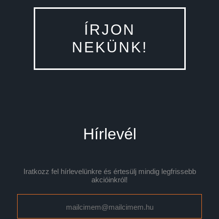
ÍRJON
NEKÜNK!
Hírlevél
Iratkozz fel hírlevelünkre és értesülj mindig legfrissebb
akcióinkról!