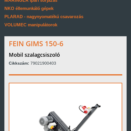
MARINGER ipari sorjázás
NKO éllemunkáló gépek
PLARAD - nagynyomatékú csavarozás
VOLUMEC manipulátorok
FEIN GIMS 150-6
Mobil szalagcsiszoló
Cikkszám:
79021900403