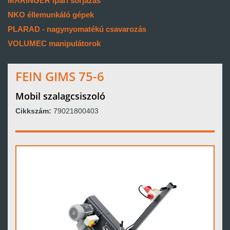
MARINGER ipari sorjázás
NKO éllemunkáló gépek
PLARAD - nagynyomatékú csavarozás
VOLUMEC manipulátorok
FEIN GIMS 75-6
Mobil szalagcsiszoló
Cikkszám:
79021800403