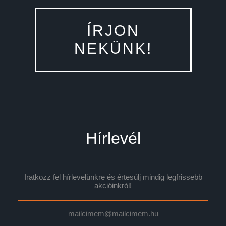
ÍRJON
NEKÜNK!
Hírlevél
Iratkozz fel hírlevelünkre és értesülj mindig legfrissebb
akcióinkról!