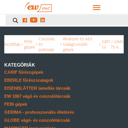



Csiszolás
Állványos és kézi
FEIN
GRIT
/ GIMS
Kezdőlap
/
/
és
/
szalagcsiszoló
/
gépek
GI
75-6
polírozás
gépek
KATEGÓRIÁK
CARIF fűrészgépek
EBERLE fűrészszalagok
EISENBLÄTTER lamellás tárcsák
EW 1867 vágó és csiszolótárcsák
FEIN gépek
GERIMA - professzionális élletörés
GLOBE vágó- és csiszolótárcsák