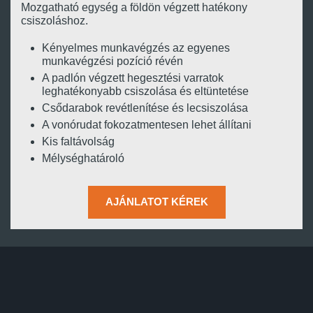
Mozgatható egység a földön végzett hatékony
csiszoláshoz.
Kényelmes munkavégzés az egyenes
munkavégzési pozíció révén
A padlón végzett hegesztési varratok
leghatékonyabb csiszolása és eltüntetése
Csődarabok revétlenítése és lecsiszolása
A vonórudat fokozatmentesen lehet állítani
Kis faltávolság
Mélységhatároló
AJÁNLATOT KÉREK