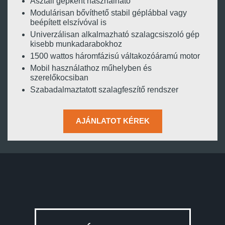
Asztali gépként használható
Modulárisan bővíthető stabil géplábbal vagy
beépített elszívóval is
Univerzálisan alkalmazható szalagcsiszoló gép
kisebb munkadarabokhoz
1500 wattos háromfázisú váltakozóáramú motor
Mobil használathoz műhelyben és
szerelőkocsiban
Szabadalmaztatott szalagfeszítő rendszer
AJÁNLATOT KÉREK