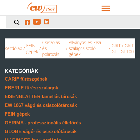



Csiszolás
Állványos és kézi
FEIN
GRIT
/ GRIT
Kezdőlap
/
/
és
/
szalagcsiszoló
/
gépek
GI
GI 100
polírozás
gépek
KATEGÓRIÁK
CARIF fűrészgépek
EBERLE fűrészszalagok
EISENBLÄTTER lamellás tárcsák
EW 1867 vágó és csiszolótárcsák
FEIN gépek
GERIMA - professzionális élletörés
GLOBE vágó- és csiszolótárcsák