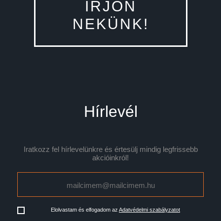
ÍRJON
NEKÜNK!
Hírlevél
Iratkozz fel hírlevelünkre és értesülj mindig legfrissebb
akcióinkról!
Elolvastam és elfogadom az
Adatvédelmi szabályzatot