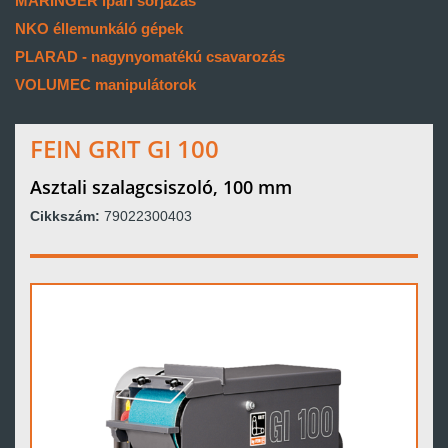
MARINGER ipari sorjázás
NKO éllemunkáló gépek
PLARAD - nagynyomatékú csavarozás
VOLUMEC manipulátorok
FEIN GRIT GI 100
Asztali szalagcsiszoló, 100 mm
Cikkszám:
79022300403