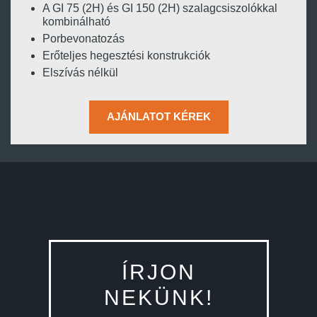
A GI 75 (2H) és GI 150 (2H) szalagcsiszolókkal
kombinálható
Porbevonatozás
Erőteljes hegesztési konstrukciók
Elszívás nélkül
AJÁNLATOT KÉREK
ÍRJON
NEKÜNK!