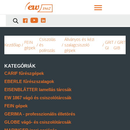



Csiszolás
Állványos és kézi
FEIN
GRIT
/ GRIT
Kezdőlap
/
/
és
/
szalagcsiszoló
/
gépek
GI
GIB
polírozás
gépek
KATEGÓRIÁK
CARIF fűrészgépek
EBERLE fűrészszalagok
EISENBLÄTTER lamellás tárcsák
EW 1867 vágó és csiszolótárcsák
FEIN gépek
GERIMA - professzionális élletörés
GLOBE vágó- és csiszolótárcsák