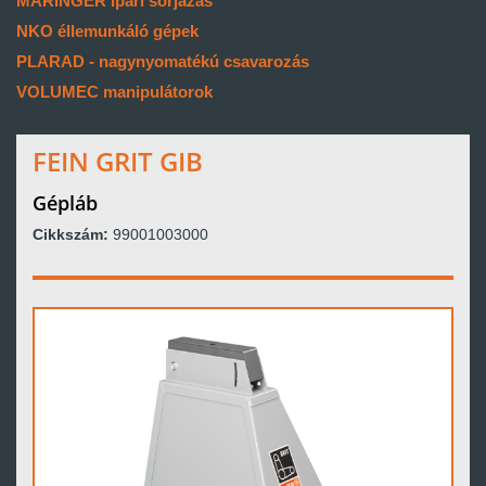
MARINGER ipari sorjázás
NKO éllemunkáló gépek
PLARAD - nagynyomatékú csavarozás
VOLUMEC manipulátorok
FEIN GRIT GIB
Gépláb
Cikkszám:
99001003000