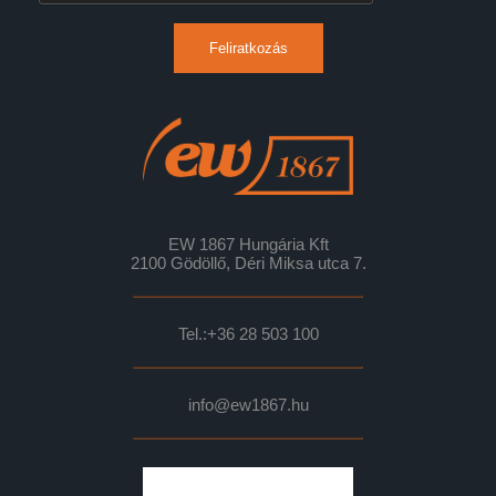
Feliratkozás
EW 1867 Hungária Kft
2100 Gödöllő, Déri Miksa utca 7.
Tel.:
+36 28 503 100
info@ew1867.hu