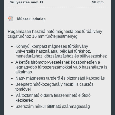
Süllyesztés max. Ø
50 mm
Műszaki adatlap
Rugalmasan használható mágnestalpas fúróállvány
csigafúróhoz 16 mm fúróteljesítményig.
Könnyű, kompakt mágneses fúróállvány
univerzális használatra, például fúráshoz,
menetfúráshoz, dörzsárazáshoz és süllyesztéshez
A kettős fúrómotor-vezetésnek köszönhetően a
legnagyobb fúrószerszámokkal való használatra is
alkalmas
Nagy mágneses tartóerő és biztonsági kapcsolás
Beépített hűtőközegtartály flexibilis csuklós
tömlővel
Változtatható oldalra felszerelhető előtoló
kézikerék
Szerszám nélkül állítható szánmagasság