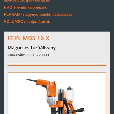
MARINGER ipari sorjázás
NKO éllemunkáló gépek
PLARAD - nagynyomatékú csavarozás
VOLUMEC manipulátorok
FEIN MBS 16 X
Mágneses fúróállvány
Cikkszám:
90318223000