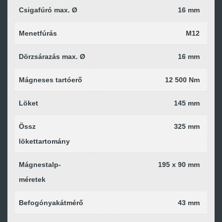
Csigafúró max. Ø
16 mm
Menetfúrás
M12
Dörzsárazás max. Ø
16 mm
Mágneses tartóerő
12 500 Nm
Löket
145 mm
Össz
325 mm
lökettartomány
Mágnestalp-
195 x 90 mm
méretek
Befogónyakátmérő
43 mm