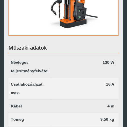
Műszaki adatok
Névleges
130 W
teljesítményfelvétel
Csatlakozóaljzat,
16 A
max.
Kábel
4 m
Tömeg
9,50 kg