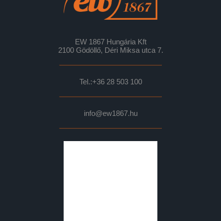
EW 1867 Hungária Kft
2100 Gödöllő, Déri Miksa utca 7.
Tel.:
+36 28 503 100
info@ew1867.hu