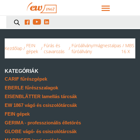



FEIN
Fúrás és
Fúróállvány/mágnestalpas
/ MBS
Kezdőlap
/
/
/
gépek
csavarozás
fúróállvány
16 X
KATEGÓRIÁK
CARIF fűrészgépek
EBERLE fűrészszalagok
EISENBLÄTTER lamellás tárcsák
EW 1867 vágó és csiszolótárcsák
FEIN gépek
GERIMA - professzionális élletörés
GLOBE vágó- és csiszolótárcsák