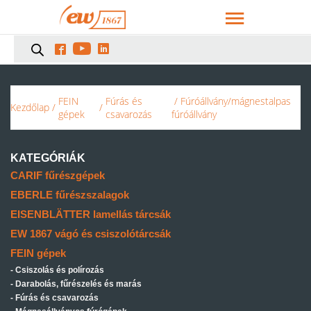



FEIN
Fúrás és
/ Fúróállvány/mágnestalpas
Kezdőlap
/
/
gépek
csavarozás
fúróállvány
KATEGÓRIÁK
CARIF fűrészgépek
EBERLE fűrészszalagok
EISENBLÄTTER lamellás tárcsák
EW 1867 vágó és csiszolótárcsák
FEIN gépek
Csiszolás és polírozás
Darabolás, fűrészelés és marás
Fúrás és csavarozás