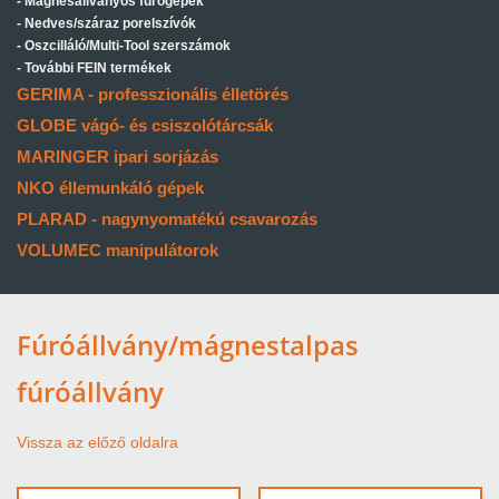
Mágnesállványos fúrógépek
Nedves/száraz porelszívók
Oszcilláló/Multi-Tool szerszámok
További FEIN termékek
GERIMA - professzionális élletörés
GLOBE vágó- és csiszolótárcsák
MARINGER ipari sorjázás
NKO éllemunkáló gépek
PLARAD - nagynyomatékú csavarozás
VOLUMEC manipulátorok
Fúróállvány/mágnestalpas
fúróállvány
Vissza az előző oldalra