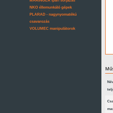
MARINGER ipari sorjázás
NKO éllemunkáló gépek
PLARAD - nagynyomatékú
csavarozás
VOLUMEC manipulátorok
Műs
Né
tel
Csa
ma