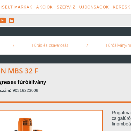
ISELT MÁRKÁK
AKCIÓK
SZERVÍZ
ÚJDONSÁGOK
KERESK


/
Fúrás és csavarozás
/
Fúróállvány/m
IN MBS 32 F
neses fúróállvány
kszám:
90316223008
Rugalmas
csigafúró
finombeál