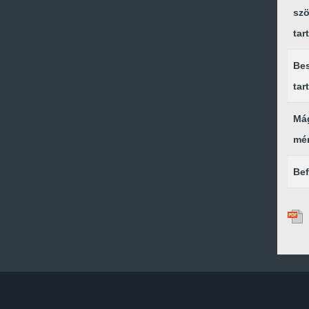
szö
ta
Bes
tar
Má
mé
Be