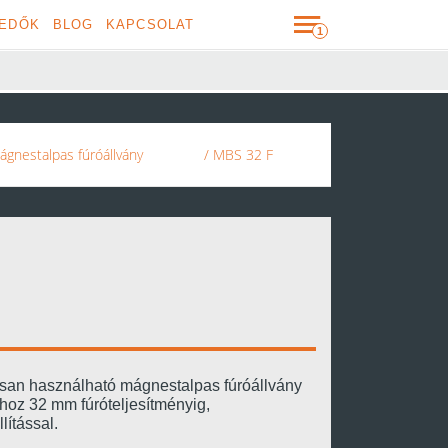
EDŐK
BLOG
KAPCSOLAT
ágnestalpas fúróállvány
/ MBS 32 F
an használható mágnestalpas fúróállvány
hoz 32 mm fúróteljesítményig,
lítással.