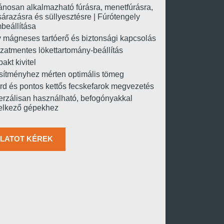
ánosan alkalmazható fúrásra, menetfúrásra,
árazásra és süllyesztésre | Fúrótengely
beállítása
 mágneses tartóerő és biztonsági kapcsolás
zatmentes lökettartomány-beállítás
kt kivitel
esítményhez mérten optimális tömeg
árd és pontos kettős fecskefarok megvezetés
erzálisan használható, befogónyakkal
elkező gépekhez
LATOT KÉREK