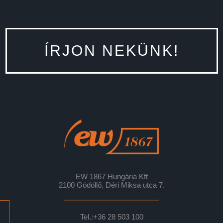
ÍRJON NEKÜNK!
EW 1867 Hungária Kft
2100 Gödöllő, Déri Miksa utca 7.
Tel.:
+36 28 503 100