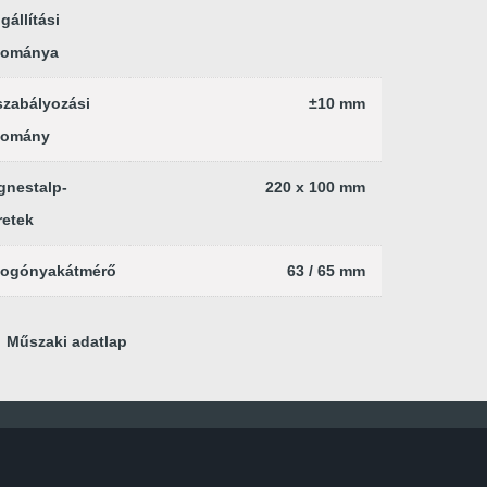
gállítási
rtománya
zabályozási
±10 mm
tomány
gnestalp-
220 x 100 mm
retek
fogónyakátmérő
63 / 65 mm
Műszaki adatlap