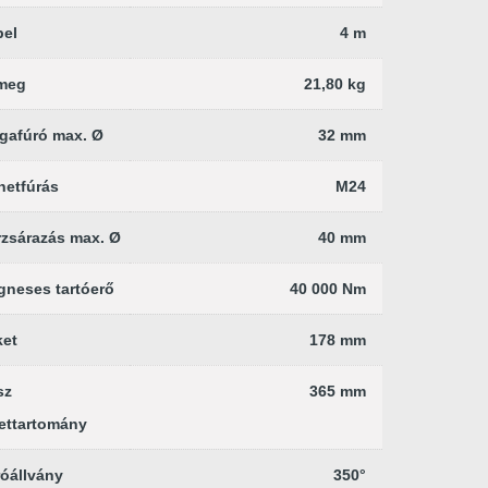
bel
4 m
meg
21,80 kg
gafúró max. Ø
32 mm
netfúrás
M24
zsárazás max. Ø
40 mm
neses tartóerő
40 000 Nm
ket
178 mm
sz
365 mm
ettartomány
óállvány
350°