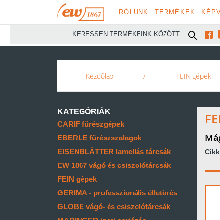
RÓLUNK
TERMÉKEK
KÉPV

KERESSEN TERMÉKEINK KÖZÖTT:
Kezdőlap
/
FEIN gépek
KATEGÓRIÁK
FE
CARIF fűrészgépek
Mág
EBERLE fűrészszalagok
EISENBLÄTTER lamellás tárcsák
Cik
EW 1867 vágó és csiszolótárcsák
FEIN gépek
GERIMA - professzionális élletörés
GLOBE vágó- és csiszolótárcsák