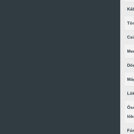
Ká
Tö
Csi
Me
Dör
Mág
Lö
Ös
lök
Fúr