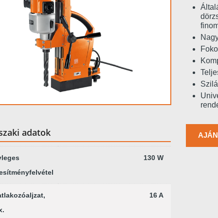
Által
dörzs
finom
Nagy
Foko
Kompa
Telj
Szil
Univ
rend
zaki adatok
AJÁN
vleges
130 W
jesítményfelvétel
tlakozóaljzat,
16 A
x.