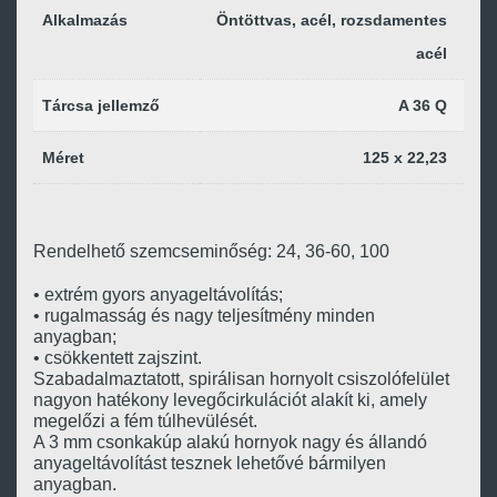
Alkalmazás
Öntöttvas, acél, rozsdamentes
acél
Tárcsa jellemző
A 36 Q
Méret
125 x 22,23
Rendelhető szemcseminőség: 24, 36-60, 100
• extrém gyors anyageltávolítás;
• rugalmasság és nagy teljesítmény minden
anyagban;
• csökkentett zajszint.
Szabadalmaztatott, spirálisan hornyolt csiszolófelület
nagyon hatékony levegőcirkulációt alakít ki, amely
megelőzi a fém túlhevülését.
A 3 mm csonkakúp alakú hornyok nagy és állandó
anyageltávolítást tesznek lehetővé bármilyen
anyagban.