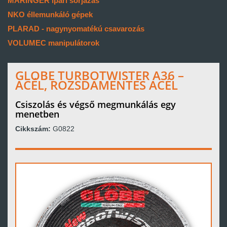
MARINGER ipari sorjázás
NKO éllemunkáló gépek
PLARAD - nagynyomatékú csavarozás
VOLUMEC manipulátorok
GLOBE TURBOTWISTER A36 –
ACÉL, ROZSDAMENTES ACÉL
Csiszolás és végső megmunkálás egy
menetben
Cikkszám:
G0822