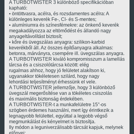
A TURBOTWISTER 3 különböző specifikációban
kapható:
• öntöttvasra, acélra, és rozsdamentes acélra: A
különleges keverék Fe-, Cl- és S-mentes;
• alumíniumra és színesfémekre: az önkenő keverék
megakadályozza az eltömődést és állandó nagy
anyageltávolítást biztosít;
• kőre és üvegszálas anyagra: szilikon-karbid
keverékből áll. Az összes építőanyagra alkalmas:
betonra, márványra, csempére ill. üvegszálas anyagra.
A TURBOTWISTER kiváló kompromisszum a lamellás
tárcsa és a csiszolótárcsa között: elég
rugalmas ahhoz, hogy jó felületet alakítson ki,
ugyanakkor tökéletesen szilárd, hogy nagy
lehordási teljesítményt érhessünk el vele.
A TURBOTWISTER jellemzője, hogy 3 különböző
üvegszál megerősítése van a tökéletes csiszolás
és maximális biztonság érdekében.
A TURBOTWISTER-t a munkafelületre 15°-os
szögben érdemes használni, mert így érintkezik a
legnagyobb felülettel, egyúttal a legjobb végső
megmunkálást és kényelmet is biztosítja.
Ily módon a leguniverzálisabb tárcsát kapjuk, melynek
előnyei: