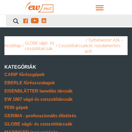



/ Turbotwister A36 –
GLOBE vágó- és
Kezdőlap
/
/
Csiszolótárcsa
Acél, rozsdamentes
csiszolótárcsák
acél
KATEGÓRIÁK
CARIF fűrészgépek
EBERLE fűrészszalagok
EISENBLÄTTER lamellás tárcsák
EW 1867 vágó és csiszolótárcsák
FEIN gépek
GERIMA - professzionális élletörés
GLOBE vágó- és csiszolótárcsák