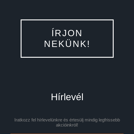
ÍRJON
NEKÜNK!
Hírlevél
Iratkozz fel hírlevelünkre és értesülj mindig legfrissebb
akcióinkról!