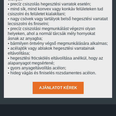
• precíz csiszolás hegesztési varratok esetén;
• mind sík, mind konvex vagy konkáv felületeken tud
csiszolni és felületet kialakítani;
• nagy csövek vagy tartályok belső hegesztési varratait
lecsiszolni és finiselni;
• precíz csiszolási megmunkálást végezni olyan
helyeken, ahol a normál tárcsák mély hornyokat
ásnak az anyagba;
• bármilyen öntvény végső megmunkálására alkalmas;
• acélajtók vagy ablakok hegesztési varratainak
eltávolítása;
• hegesztési fröcskölés eltávolítása anélkül, hogy az
alapanyagot megsértené;
• gyors anyageltávolítás acélon;
• hideg vágás és finiselés rozsdamentes acélon.
AJÁNLATOT KÉREK