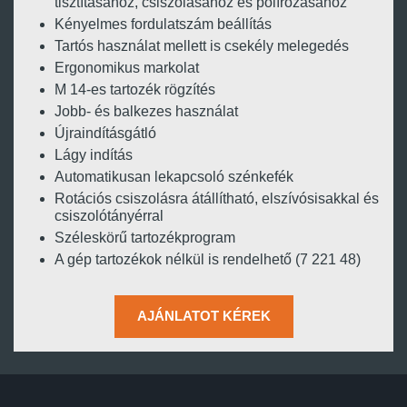
tisztításához, csiszolásához és polírozásához
Kényelmes fordulatszám beállítás
Tartós használat mellett is csekély melegedés
Ergonomikus markolat
M 14-es tartozék rögzítés
Jobb- és balkezes használat
Újraindításgátló
Lágy indítás
Automatikusan lekapcsoló szénkefék
Rotációs csiszolásra átállítható, elszívósisakkal és
csiszolótányérral
Széleskörű tartozékprogram
A gép tartozékok nélkül is rendelhető (7 221 48)
AJÁNLATOT KÉREK