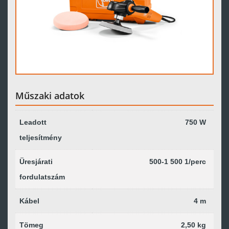
Műszaki adatok
Leadott
750 W
teljesítmény
Üresjárati
500-1 500 1/perc
fordulatszám
Kábel
4 m
Tömeg
2,50 kg