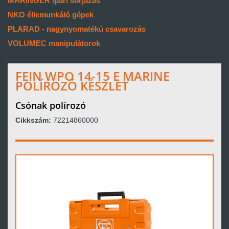
MARINGER ipari sorjázás
NKO éllemunkáló gépek
PLARAD - nagynyomatékú csavarozás
VOLUMEC manipulátorok
FEIN WPO 14-15 E MARINE
POLÍROZÓ KÉSZLET
Csónak polírozó
Cikkszám:
72214860000