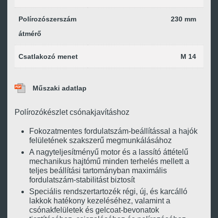
Polírozószerszám
230 mm
átmérő
Csatlakozó menet
M 14
Műszaki adatlap
Polírozókészlet csónakjavításhoz
Fokozatmentes fordulatszám-beállítással a hajók
felületének szakszerű megmunkálásához
A nagyteljesítményű motor és a lassító áttételű
mechanikus hajtómű minden terhelés mellett a
teljes beállítási tartományban maximális
fordulatszám-stabilitást biztosít
Speciális rendszertartozék régi, új, és karcálló
lakkok hatékony kezeléséhez, valamint a
csónakfelületek és gelcoat-bevonatok