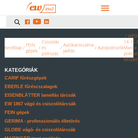



/ WPO
Csiszolás
14-15 
FEIN
Autókarosszéria
Kezdőlap
/
/
és
/
/
Autópolírozók
Marine
gépek
javítás
polírozás
políroz
készlet
KATEGÓRIÁK
CARIF fűrészgépek
EBERLE fűrészszalagok
EISENBLÄTTER lamellás tárcsák
EW 1867 vágó és csiszolótárcsák
FEIN gépek
GERIMA - professzionális élletörés
GLOBE vágó- és csiszolótárcsák