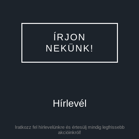
ÍRJON
NEKÜNK!
Hírlevél
Iratkozz fel hírlevelünkre és értesülj mindig legfrissebb
akcióinkról!