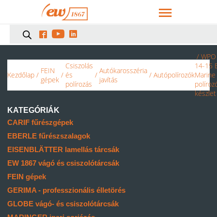



/ WPO
Csiszolás
14-15 
FEIN
Autókarosszéria
Kezdőlap
/
/
és
/
/
Autópolírozók
Marine
gépek
javítás
polírozás
políroz
készlet
KATEGÓRIÁK
CARIF fűrészgépek
EBERLE fűrészszalagok
EISENBLÄTTER lamellás tárcsák
EW 1867 vágó és csiszolótárcsák
FEIN gépek
GERIMA - professzionális élletörés
GLOBE vágó- és csiszolótárcsák