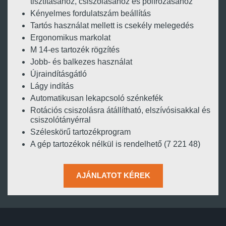
tisztításához, csiszolásához és polírozásához
Kényelmes fordulatszám beállítás
Tartós használat mellett is csekély melegedés
Ergonomikus markolat
M 14-es tartozék rögzítés
Jobb- és balkezes használat
Újraindításgátló
Lágy indítás
Automatikusan lekapcsoló szénkefék
Rotációs csiszolásra átállítható, elszívósisakkal és
csiszolótányérral
Széleskörű tartozékprogram
A gép tartozékok nélkül is rendelhető (7 221 48)
AJÁNLATOT KÉREK