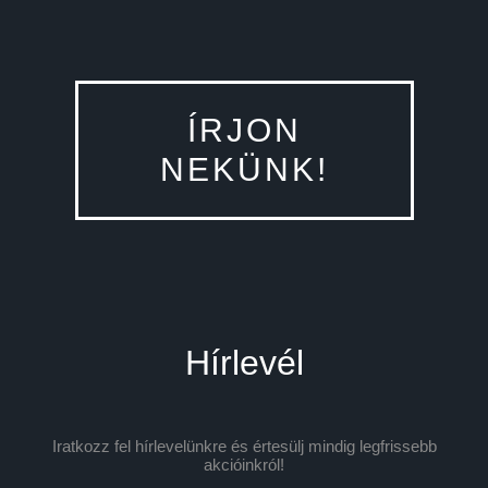
ÍRJON
NEKÜNK!
Hírlevél
Iratkozz fel hírlevelünkre és értesülj mindig legfrissebb
akcióinkról!