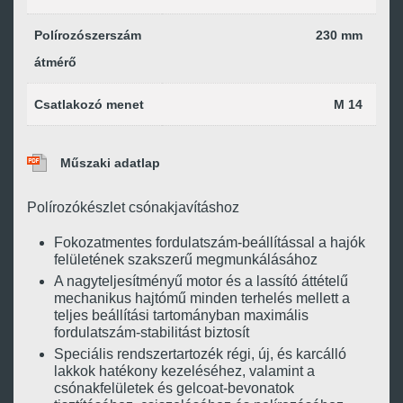
Polírozószerszám
230 mm
átmérő
Csatlakozó menet
M 14
Műszaki adatlap
Polírozókészlet csónakjavításhoz
Fokozatmentes fordulatszám-beállítással a hajók
felületének szakszerű megmunkálásához
A nagyteljesítményű motor és a lassító áttételű
mechanikus hajtómű minden terhelés mellett a
teljes beállítási tartományban maximális
fordulatszám-stabilitást biztosít
Speciális rendszertartozék régi, új, és karcálló
lakkok hatékony kezeléséhez, valamint a
csónakfelületek és gelcoat-bevonatok