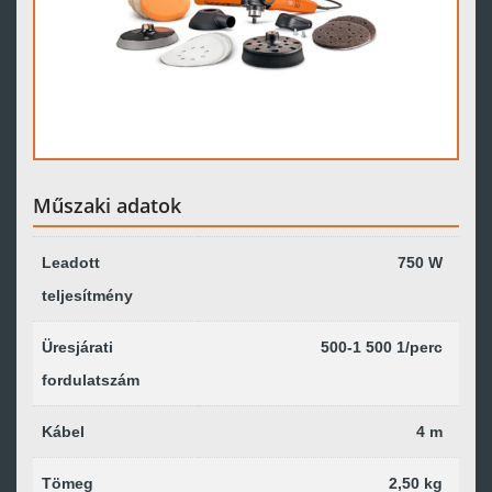
Műszaki adatok
Leadott
750 W
teljesítmény
Üresjárati
500-1 500 1/perc
fordulatszám
Kábel
4 m
Tömeg
2,50 kg