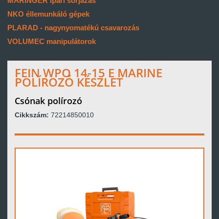
MARINGER ipari sorjázás
NKO éllemunkáló gépek
PLARAD - nagynyomatékú csavarozás
VOLUMEC manipulátorok
FEIN WPO 14-15 E MARINE
POLÍROZÓ KÉSZLET
Csónak polírozó
Cikkszám:
72214850010