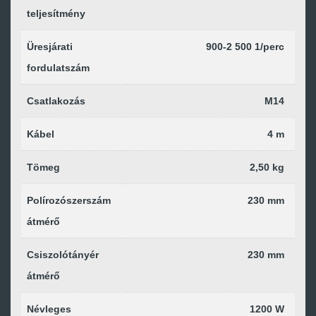
teljesítmény
Üresjárati
900-2 500 1/perc
fordulatszám
Csatlakozás
M14
Kábel
4 m
Tömeg
2,50 kg
Polírozószerszám
230 mm
átmérő
Csiszolótányér
230 mm
átmérő
Névleges
1200 W