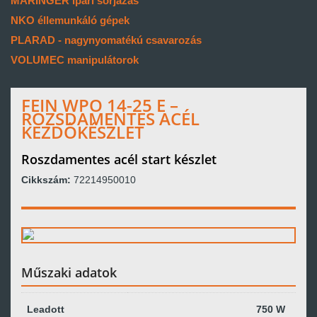
MARINGER ipari sorjázás
NKO éllemunkáló gépek
PLARAD - nagynyomatékú csavarozás
VOLUMEC manipulátorok
FEIN WPO 14-25 E –
ROZSDAMENTES ACÉL
KEZDŐKÉSZLET
Roszdamentes acél start készlet
Cikkszám:
72214950010
Műszaki adatok
Leadott
750 W