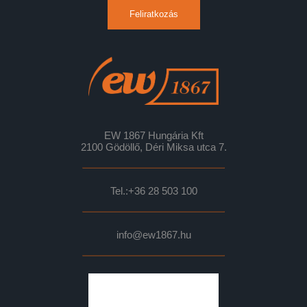
Feliratkozás
EW 1867 Hungária Kft
2100 Gödöllő, Déri Miksa utca 7.
Tel.:
+36 28 503 100
info@ew1867.hu