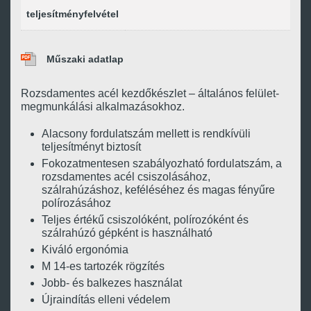
teljesítményfelvétel
Műszaki adatlap
Rozsdamentes acél kezdőkészlet – általános felület-
megmunkálási alkalmazásokhoz.
Alacsony fordulatszám mellett is rendkívüli
teljesítményt biztosít
Fokozatmentesen szabályozható fordulatszám, a
rozsdamentes acél csiszolásához,
szálrahúzáshoz, keféléséhez és magas fényűre
polírozásához
Teljes értékű csiszolóként, polírozóként és
szálrahúzó gépként is használható
Kiváló ergonómia
M 14-es tartozék rögzítés
Jobb- és balkezes használat
Újraindítás elleni védelem