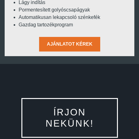
Lágy indítás
Pormentesített golyóscsapágyak
Automatikusan lekapcsoló szénkefék
Gazdag tartozékprogram
AJÁNLATOT KÉREK
ÍRJON
NEKÜNK!