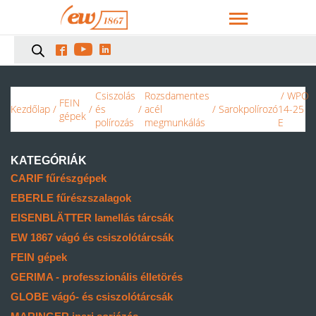



Csiszolás
Rozsdamentes
/ WPO
FEIN
Kezdőlap
/
/
és
/
acél
/
Sarokpolírozó
14-25
gépek
polírozás
megmunkálás
E
KATEGÓRIÁK
CARIF fűrészgépek
EBERLE fűrészszalagok
EISENBLÄTTER lamellás tárcsák
EW 1867 vágó és csiszolótárcsák
FEIN gépek
GERIMA - professzionális élletörés
GLOBE vágó- és csiszolótárcsák