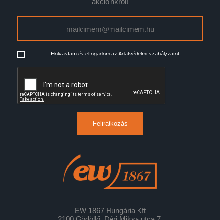
akcióinkról!
Elolvastam és elfogadom az
Adatvédelmi szabályzatot
Feliratkozás
EW 1867 Hungária Kft
2100 Gödöllő, Déri Miksa utca 7.