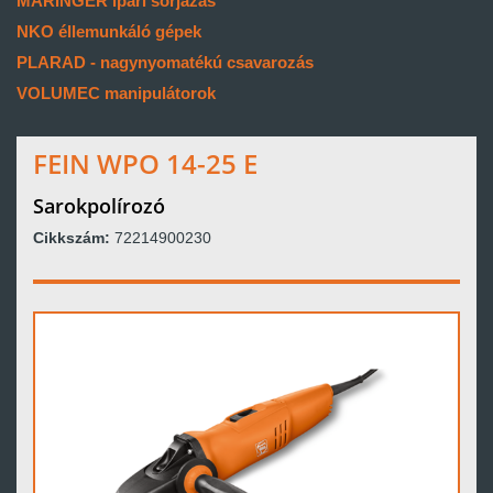
MARINGER ipari sorjázás
NKO éllemunkáló gépek
PLARAD - nagynyomatékú csavarozás
VOLUMEC manipulátorok
FEIN WPO 14-25 E
Sarokpolírozó
Cikkszám:
72214900230