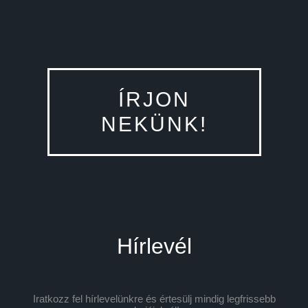
ÍRJON
NEKÜNK!
Hírlevél
Iratkozz fel hírlevelünkre és értesülj mindig legfrissebb