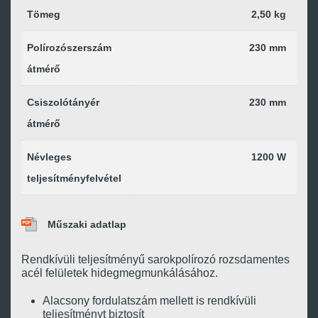
Tömeg
2,50 kg
Polírozószerszám
230 mm
átmérő
Csiszolótányér
230 mm
átmérő
Névleges
1200 W
teljesítményfelvétel
Műszaki adatlap
Rendkívüli teljesítményű sarokpolírozó rozsdamentes
acél felületek hidegmegmunkálásához.
Alacsony fordulatszám mellett is rendkívüli
teljesítményt biztosít