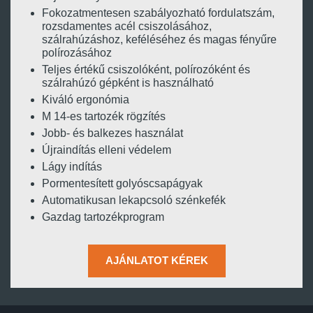
Fokozatmentesen szabályozható fordulatszám,
rozsdamentes acél csiszolásához,
szálrahúzáshoz, keféléséhez és magas fényűre
polírozásához
Teljes értékű csiszolóként, polírozóként és
szálrahúzó gépként is használható
Kiváló ergonómia
M 14-es tartozék rögzítés
Jobb- és balkezes használat
Újraindítás elleni védelem
Lágy indítás
Pormentesített golyóscsapágyak
Automatikusan lekapcsoló szénkefék
Gazdag tartozékprogram
AJÁNLATOT KÉREK