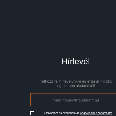
Hírlevél
Iratkozz fel hírlevelünkre és értesülj mindig
legfrissebb akcióinkról!
Elolvastam és elfogadom az
Adatvédelmi szabályzatot