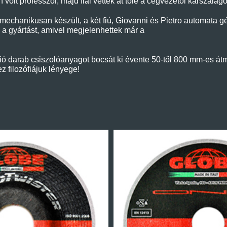
olt professzor, majd fiai vették át tőle a cégvezetői karszalago
mechanikusan készült, a két fiú, Giovanni és Pietro automata g
e a gyártást, amivel megjelenhettek már a
lió darab csiszolóanyagot bocsát ki évente 50-től 800 mm-es át
z filozófiájuk lényege!