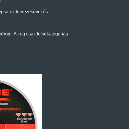
t.
épsorok tervezésével és
mérőig. A cég csak felsőkategóriás