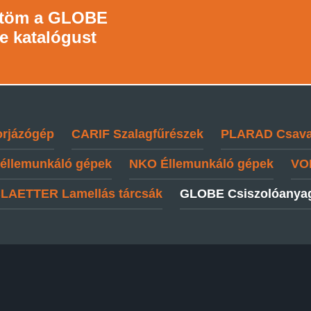
ltöm a
GLOBE
e katalógust
rjázógép
CARIF
Szalagfűrészek
PLARAD
Csava
 éllemunkáló gépek
NKO
Éllemunkáló gépek
VO
BLAETTER
Lamellás tárcsák
GLOBE
Csiszolóanya