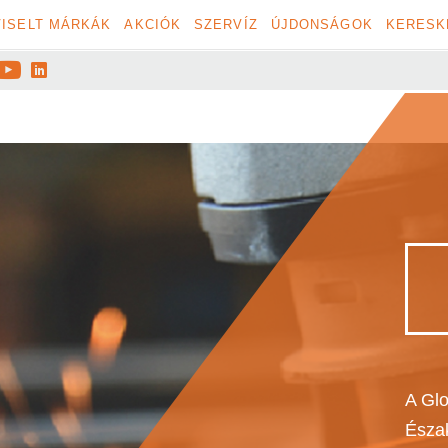
ISELT MÁRKÁK
AKCIÓK
SZERVÍZ
ÚJDONSÁGOK
KERESK


A Glo
Észak