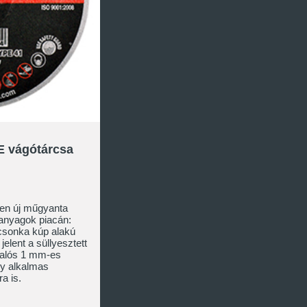
E vágótárcsa
sen új műgyanta
óanyagok piacán:
 csonka kúp alakú
jelent a süllyesztett
Valós 1 mm-es
gy alkalmas
a is.