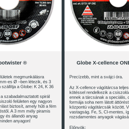
botwister ®
Globe X-cellence ON
felületek megmunkálásra
Precízebb, mint a svájci óra.
 mm-es Ø –ben létezik, és 3
állítja a Globe: K 24, K 36
Az X-cellence vágótárcsa telje
kötéssel rendelkezik a csiszol
 a szabadalmaztatott spirál
ennek a tárcsának a speciális,
siszoló felületen egy nagyon
formája soha nem látott áttörést 
ást biztosít, amely hűti a fém
központú vágótárcsák között. 
déstől. A 3 mm mély piramis
vastagság. Fe, S, Cl-mentes, í
agy és állandó anyag
rozsdamentes anyagok vágásár
t minden anyagon!
Előnyök: