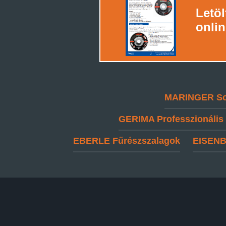
Letö
onlin
MARINGER
So
GERIMA
Professzionális
EBERLE
Fűrészszalagok
EISEN