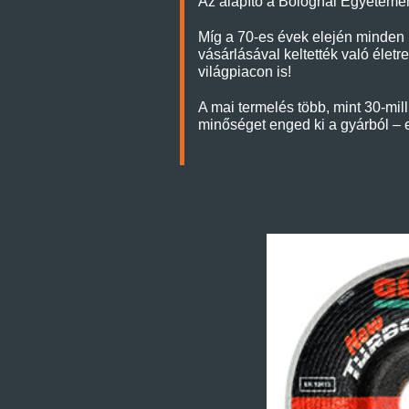
Az alapító a Bolognai Egyetemen v
Míg a 70-es évek elején minden 
vásárlásával keltették való életr
világpiacon is!
A mai termelés több, mint 30-mil
minőséget enged ki a gyárból – e