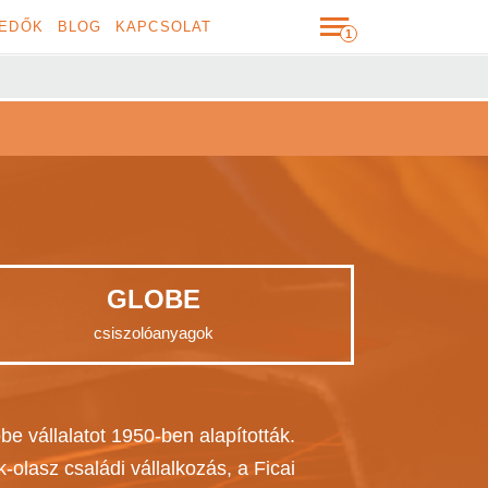
EDŐK
BLOG
KAPCSOLAT
GLOBE
csiszolóanyagok
be vállalatot 1950-ben alapították.
-olasz családi vállalkozás, a Ficai