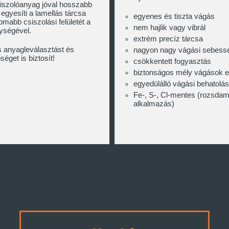
csiszolóanyag jóval hosszabb
 egyesíti a lamellás tárcsa
egyenes és tiszta vágás
mabb csiszolási felületét a
nem hajlik vagy vibrál
ységével.
extrém precíz tárcsa
s anyagleválasztást és
nagyon nagy vágási sebess
séget is biztosít!
csökkentett fogyasztás
biztonságos mély vágások e
egyedülálló vágási behatolás
Fe-, S-, Cl-mentes (rozsda
alkalmazás)