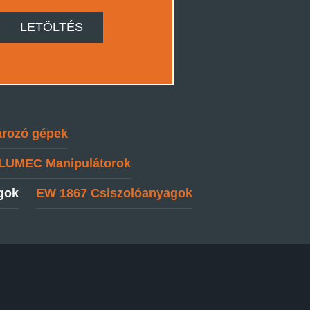
LETÖLTÉS
rozó gépek
LUMEC
Manipulátorok
gok
EW 1867
Csiszolóanyagok