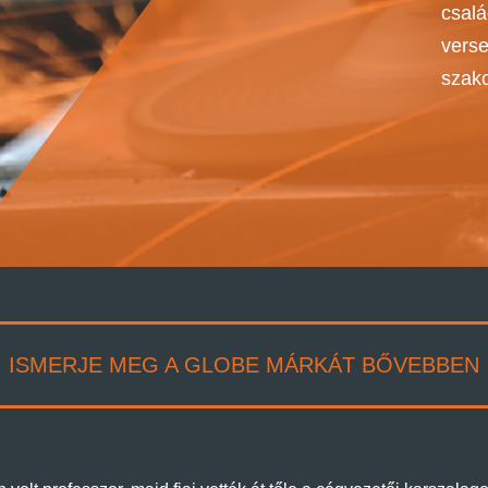
csalá
verse
szako
ISMERJE MEG A GLOBE MÁRKÁT BŐVEBBEN