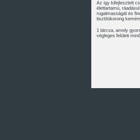
Az így kifejlesztett 
élettartamú, ráadásul
rugalmasságát és fino
tisztítókorong kemén
1 tárcsa, amely gyor
végleges felületi minő