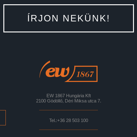
ÍRJON NEKÜNK!
EW 1867 Hungária Kft
2100 Gödöllő, Déri Miksa utca 7.
Tel.:
+36 28 503 100