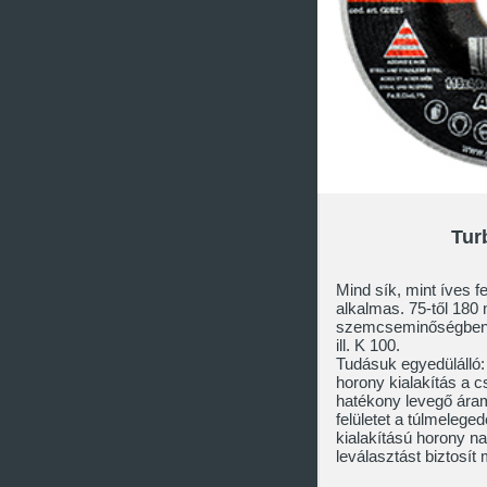
Tur
Mind sík, mint íves 
alkalmas. 75-től 180
szemcseminőségben sz
ill. K 100.
Tudásuk egyedülálló:
horony kialakítás a c
hatékony levegő áraml
felületet a túlmelege
kialakítású horony n
leválasztást biztosí