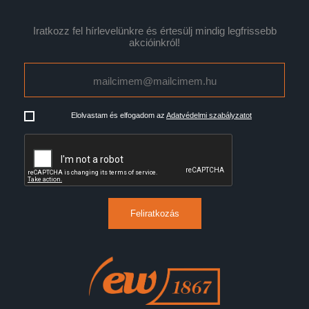
Iratkozz fel hírlevelünkre és értesülj mindig legfrissebb
akcióinkról!
Elolvastam és elfogadom az
Adatvédelmi szabályzatot
Feliratkozás