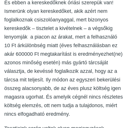
És ebben a kereskedőknek óriási szerepük van!
Ismerünk olyan kereskedőket, akik azért nem
foglalkoznak csiszolóanyaggal, mert bizonyos
kereskedők – tisztelet a kivételnek – a végsőkig
lenyomják a piacon az árakat, mert a felhasználó
10 Ft árkülönbség miatt (éves felhasználásban ez
akár 600000 Ft megtakarítást is eredményezhet(ne)
azonos minőség esetén) más gyártó tárcsáját
választja, de kevéssé foglalkozik azzal, hogy az a
tárcsa mit teljesít. Ily módon az egyszeri bekerülési
összeg alacsonyabb, de az éves plusz költség igen
magasra ugorhat. És amelyik cégnél nincs részletes
költség elemzés, ott nem tudja a tulajdonos, miért
nincs elfogadható eredmény.