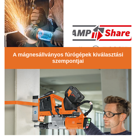
A mágnesállványos fúrógépek kiválasztási
szempontjai