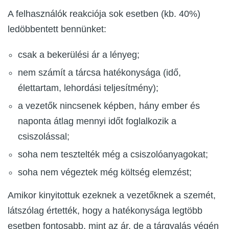
A felhasználók reakciója sok esetben (kb. 40%)
ledöbbentett bennünket:
csak a bekerülési ár a lényeg;
nem számít a tárcsa hatékonysága (idő,
élettartam, lehordási teljesítmény);
a vezetők nincsenek képben, hány ember és
naponta átlag mennyi időt foglalkozik a
csiszolással;
soha nem tesztelték még a csiszolóanyagokat;
soha nem végeztek még költség elemzést;
Amikor kinyitottuk ezeknek a vezetőknek a szemét,
látszólag értették, hogy a hatékonysága legtöbb
esetben fontosabb, mint az ár, de a tárgyalás végén