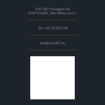
EW 1867 Hungária Kft
2100 Gödöllő, Déri Miksa utca 7.
Tel.:
+36 28 503 100
info@ew1867.hu