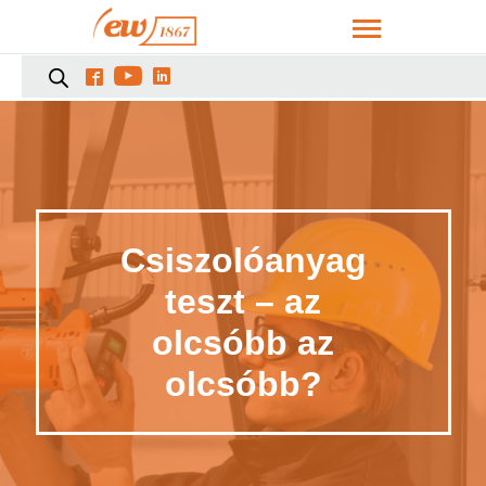



Csiszolóanyag
teszt – az
olcsóbb az
olcsóbb?