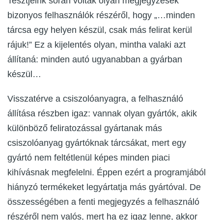
Tesztjeink során voltak olyan megjegyzések
bizonyos felhasználók részéről, hogy „…minden
tárcsa egy helyen készül, csak más felirat kerül
rájuk!” Ez a kijelentés olyan, mintha valaki azt
állítaná: minden autó ugyanabban a gyárban
készül…
Visszatérve a csiszolóanyagra, a felhasználó
állítása részben igaz: vannak olyan gyártók, akik
különböző feliratozással gyártanak más
csiszolóanyag gyártóknak tárcsákat, mert egy
gyártó nem feltétlenül képes minden piaci
kihívásnak megfelelni. Éppen ezért a programjából
hiányzó termékeket legyártatja más gyártóval. De
összességében a fenti megjegyzés a felhasználó
részéről nem valós, mert ha ez igaz lenne, akkor