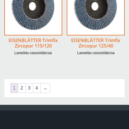
EISENBLÄTTER Trimfix
EISENBLÄTTER Trimfix
Zircopur 115/120
Zircopur 125/40
Lamellás csiszolótárcsa
Lamellás csiszolótárcsa
1
2
3
4
→