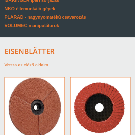
MARINGER ipari sorjázás
NKO éllemunkáló gépek
PLARAD - nagynyomatékú csavarozás
VOLUMEC manipulátorok
EISENBLÄTTER
Vissza az előző oldalra