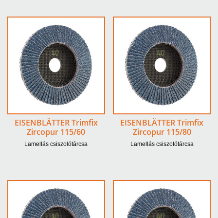
EISENBLÄTTER Trimfix
EISENBLÄTTER Trimfix
Zircopur 115/60
Zircopur 115/80
Lamellás csiszolótárcsa
Lamellás csiszolótárcsa