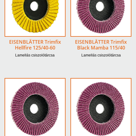
EISENBLÄTTER Trimfix
EISENBLÄTTER Trimfix
Hellfire 125/40-60
Black Mamba 115/40
Lamellás csiszolótárcsa
Lamellás csiszolótárcsa