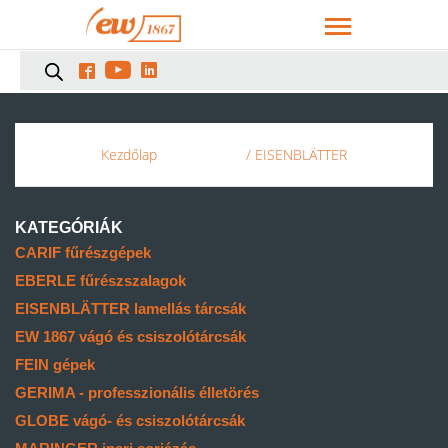



Kezdőlap
/ EISENBLÄTTER
KATEGÓRIÁK
CARIF fűrészgépek
EBERLE fűrészszalagok
EISENBLÄTTER lamellás tárcsák
EW 1867 vágó és csiszolótárcsák
FEIN gépek
GERIMA - professzionális élletörés
GLOBE vágó- és csiszolótárcsák