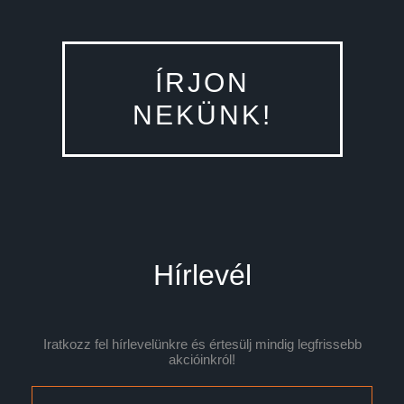
ÍRJON
NEKÜNK!
Hírlevél
Iratkozz fel hírlevelünkre és értesülj mindig legfrissebb
akcióinkról!