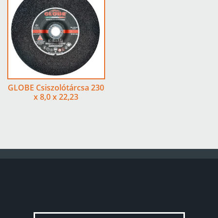
GLOBE Csiszolótárcsa 230
x 8,0 x 22,23