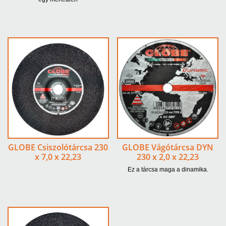
GLOBE Csiszolótárcsa 230
GLOBE Vágótárcsa DYN
x 7,0 x 22,23
230 x 2,0 x 22,23
Ez a tárcsa maga a dinamika.