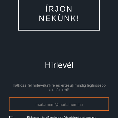
ÍRJON
NEKÜNK!
Hírlevél
Iratkozz fel hírlevelünkre és értesülj mindig legfrissebb
akcióinkról!
Elolvastam és elfogadom az
Adatvédelmi szabályzatot