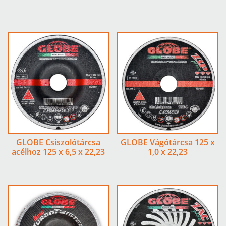
GLOBE Csiszolótárcsa
GLOBE Vágótárcsa 125 x
acélhoz 125 x 6,5 x 22,23
1,0 x 22,23