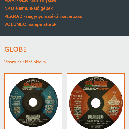
MARINGER ipari sorjázás
NKO éllemunkáló gépek
PLARAD - nagynyomatékú csavarozás
VOLUMEC manipulátorok
GLOBE
Vissza az előző oldalra