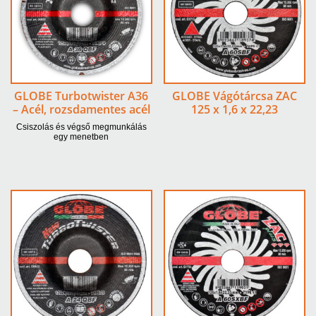
GLOBE Turbotwister A36
GLOBE Vágótárcsa ZAC
– Acél, rozsdamentes acél
125 x 1,6 x 22,23
Csiszolás és végső megmunkálás
egy menetben