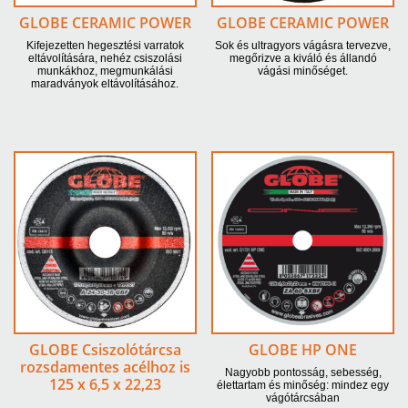
GLOBE CERAMIC POWER
GLOBE CERAMIC POWER
Kifejezetten hegesztési varratok
Sok és ultragyors vágásra tervezve,
eltávolítására, nehéz csiszolási
megőrizve a kiváló és állandó
munkákhoz, megmunkálási
vágási minőséget.
maradványok eltávolításához.
GLOBE Csiszolótárcsa
GLOBE HP ONE
rozsdamentes acélhoz is
Nagyobb pontosság, sebesség,
125 x 6,5 x 22,23
élettartam és minőség: mindez egy
vágótárcsában