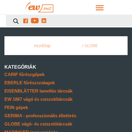



Kezdőlap
/ GLOBE
KATEGÓRIÁK
CARIF fűrészgépek
EBERLE fűrészszalagok
EISENBLÄTTER lamellás tárcsák
EW 1867 vágó és csiszolótárcsák
FEIN gépek
GERIMA - professzionális élletörés
GLOBE vágó- és csiszolótárcsák