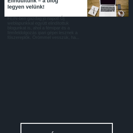
Elindultunk – a blog
legyen velünk!
FEIN-ben gazdag jó napot! Új
weblapunkkal együtt elindítottuk
blogunkat is, ahol a fémipar és a
fémfeldolgozás ipari gépei lesznek a
főszereplők. Örömmel vesszük, ha...