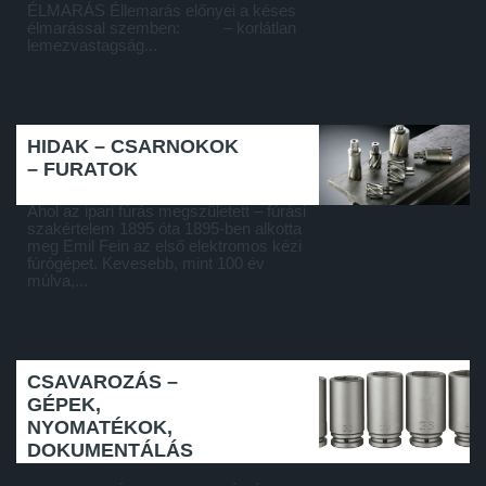
ÉLMARÁS Éllemarás előnyei a késes
élmarással szemben: – korlátlan
lemezvastagság...
HIDAK – CSARNOKOK
– FURATOK
Ahol az ipari fúrás megszületett – fúrási
szakértelem 1895 óta 1895-ben alkotta
meg Emil Fein az első elektromos kézi
fúrógépet. Kevesebb, mint 100 év
múlva,...
CSAVAROZÁS –
GÉPEK,
NYOMATÉKOK,
DOKUMENTÁLÁS