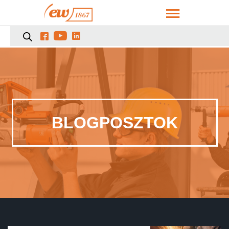



BLOGPOSZTOK