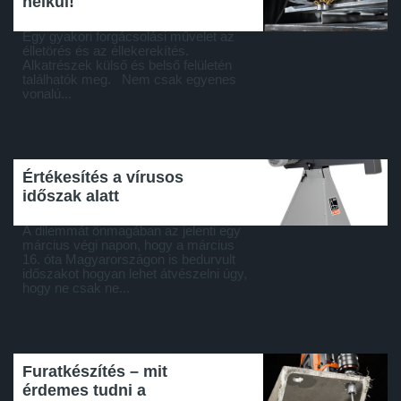
nélkül!
Egy gyakori forgácsolási művelet az
élletörés és az éllekerekítés.
Alkatrészek külső és belső felületén
találhatók meg. Nem csak egyenes
vonalú...
Értékesítés a vírusos
időszak alatt
A dilemmát önmagában az jelenti egy
március végi napon, hogy a március
16. óta Magyarországon is bedurvult
időszakot hogyan lehet átvészelni úgy,
hogy ne csak ne...
Furatkészítés – mit
érdemes tudni a