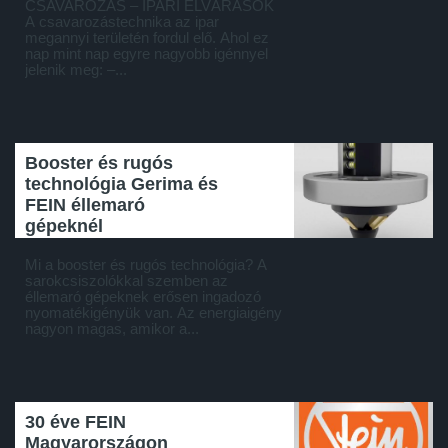
CSAVAROZÁS – IPARI ELVÁRÁSOK
A csavarozástechnika az ipar
megannyi területén fordul elő. Ahol ez
nap mint nap egyre nagyobb igénnyel
jelenik meg: –...
Booster és rugós
technológia Gerima és
FEIN éllemaró
gépeknél
Mi a booster és rugós technológia? A
sarokcsiszolókkal szemben az
éllemaró gépeknek erősen ingadozó
nyomatékigényük van. Az energiaigény
nagyon magas, amikor a...
30 éve FEIN
Magyarországon