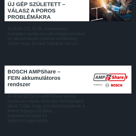
ÚJ GÉP SZÜLETETT –
VÁLASZ A POROS
PROBLÉMÁKRA
A FEIN CG 15 BL kefementes
kompakt sarokcsiszoló megtervezését
és bevezetését számos körülmény
előzte meg. Ezeket foglaltuk össze...
BOSCH AMPShare –
FEIN akkumulátoros
rendszer
A FEIN BOSCH AMPShare akkus
rendszere olyan innovatív technológiát
takar. Célja, hogy a szakembereknek a
lehető legegyszerűbbé,
leghatékonyabbá és
legbiztonságosabbá...