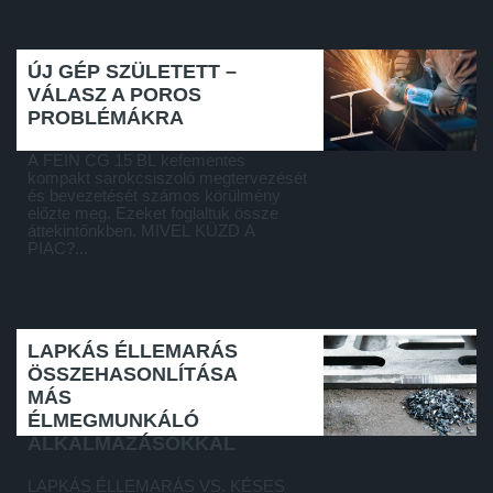
ÚJ GÉP SZÜLETETT –
VÁLASZ A POROS
PROBLÉMÁKRA
A FEIN CG 15 BL kefementes
kompakt sarokcsiszoló megtervezését
és bevezetését számos körülmény
előzte meg. Ezeket foglaltuk össze
áttekintőnkben. MIVEL KÜZD A
PIAC?...
LAPKÁS ÉLLEMARÁS
ÖSSZEHASONLÍTÁSA
MÁS
ÉLMEGMUNKÁLÓ
ALKALMAZÁSOKKAL
LAPKÁS ÉLLEMARÁS VS. KÉSES