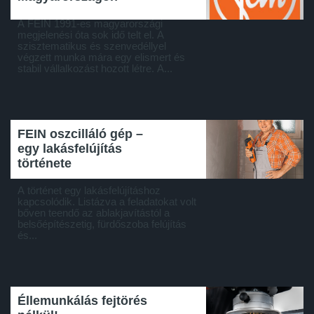
A FEIN 1991-es magyarországi
megjelenési óta sok idő telt el. A
szisztematikus és szenvedéllyel
végzett munka mára egy elismert és
stabil vállalkozást hozott létre. A...
FEIN oszcilláló gép –
egy lakásfelújítás
története
A történet egy lakásfelújításhoz
kapcsolódik. Listázva a feladatokat volt
bőven teendő az ablakjavítástól a
belsőépítészetig, fürdőszoba felújítás
és...
Éllemunkálás fejtörés