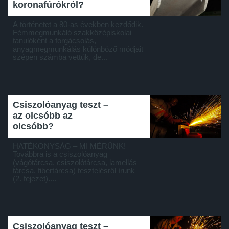
koronafúrókról?
A történetet a 80-as években kezdődik.
Fémmegmunkáló szakközépiskolai
tanulóként a forgácsolás,
anyagmegmunkálás különböző módjait
szépen számba vettük, de...
Csiszolóanyag teszt –
az olcsóbb az
olcsóbb?
HATÉKONYSÁG – MI MÉRÜNK!
Továbbra is a csiszolóanyag
(vágótárcsa, csiszolótárcsa, lamellás
tárcsa, fibertárcsa) tesztelésről írunk
(2. fejezet)....
Csiszolóanyag teszt –