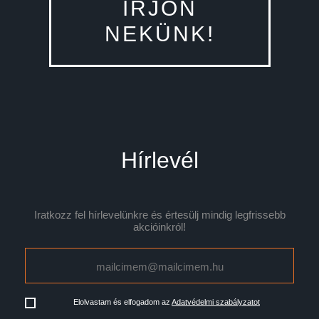
ÍRJON
NEKÜNK!
Hírlevél
Iratkozz fel hírlevelünkre és értesülj mindig legfrissebb
akcióinkról!
Elolvastam és elfogadom az
Adatvédelmi szabályzatot