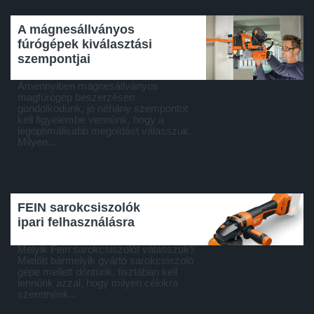
A mágnesállványos
fúrógépek kiválasztási
szempontjai
Amennyiben mágnesállványos
magfúrógép beszerzésén
gondolkodunk, jó néhány szempontot
kell figyelembe vennünk, hogy a
legoptimálisabb megoldást válasszuk.
Milyen...
FEIN sarokcsiszolók
ipari felhasználásra
Melyik Fein sarokcsiszolót válasszuk?
Mielőtt bármelyik gyártó sarokcsiszoló
gépe mellett döntünk, tisztában kell
lennünk azzal, hogy milyen célokra
szeretnénk...