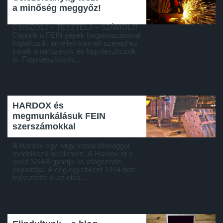
a minőség meggyőz!
CSISZOLJ – TESZTELJ – SZÁMOLJ!
Cégünk a FEIN gépek forgalmazásával
foglalkozik, emellett kiemelt szerephez
jutnak a tartozékok és fogyóeszközök
is. Fogyóeszközök...
HARDOX és
megmunkálásuk FEIN
szerszámokkal
A Hardox egy nagy kopásállósággal
rendelkező acéllemez. A Hardox-ot a
svéd SSAB gyártja és világszerte
exportálja. A cég egyébként 1974-ben
fejlesztette ki az első...